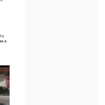
 ha
as a