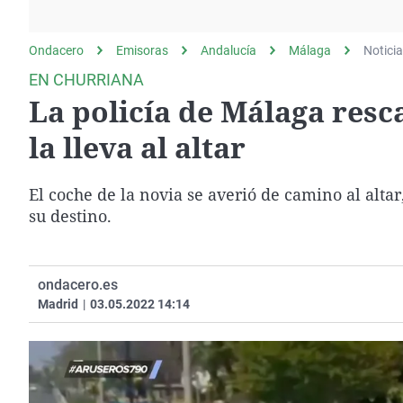
La rosa de los vientos
Caso
Extremadura
Gente viajera
Retornados
Galicia
Ondacero
Emisoras
Andalucía
Málaga
Notici
Como el perro y el
Equipo de investigación
La Rioja
EN CHURRIANA
gato
La policía de Málaga resca
Operación Viuda
Navarra
Negra
País Vasco
la lleva al altar
El coche de la novia se averió de camino al altar
su destino.
ondacero.es
Madrid
|
03.05.2022 14:14