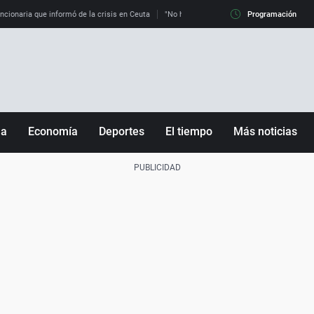
uncionaria que informó de la crisis en Ceuta
"No hay mafias, que no nos engañen": exper
Programación
ña
Economía
Deportes
El tiempo
Más noticias
Fútbol
Sociedad
Baloncesto
Mundo
Tenis
Salud
Motor
Cultura
Ciencia y Tecnología
adrid
Gastronomía
nciana
Medio ambiente