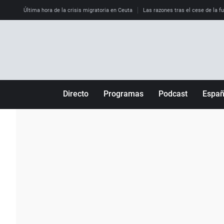
Última hora de la crisis migratoria en Ceuta
Las razones tras el cese de la f
Directo
Programas
Podcast
Espa
Más de uno
Los Perseguidos
Andalucía
Por fin
Malas decisiones
Aragón
Julia en la onda
Expedientes del más allá
Baleares
La brújula
El viaje del Guernica
Cantabria
Radioestadio
Invisibles
Cataluña
Radioestadio noche
Prohibido morirse
Comunidad de M
El colegio invisible
Esto no ha pasado
Comunitat Vale