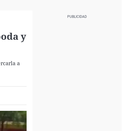
boda y
ercarla a