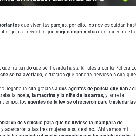
portantes
que viven las parejas, por ello, los novios cuidan hast
embargo, es inevitable que
surjan imprevistos
que hacen que la
,
que ha tenido que ser llevada hasta la iglesia por la Policía L
che se ha averiado,
situación que pondría nervioso a cualquie
o llegar a la cita gracias
a dos agentes de policía que han ac
ntraba la
novia, la madrina y la niña de las arras,
y ante la
a tiempo, los
agentes de la ley se ofrecieron para trasladarlas
biaron de vehículo para que no tuviese la mampara de
s y acercaron a las tres mujeres a su destino. "Ahí vamos mi
 se le ha quedado el coche averiado y nos ha pedido auxilio.
N