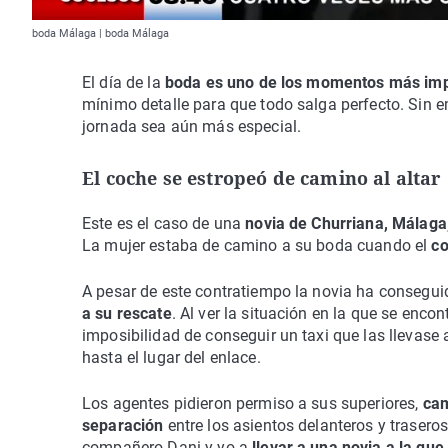
boda Málaga | boda Málaga
El día de la
boda es uno de los momentos más im
mínimo detalle para que todo salga perfecto. Sin 
jornada sea aún más especial.
El coche se estropeó de camino al altar
Este es el caso de una
novia de Churriana, Málaga
La mujer estaba de camino a su boda cuando el
co
A pesar de este contratiempo la novia ha conseguid
a su rescate
. Al ver la situación en la que se enco
imposibilidad de conseguir un taxi que las llevase 
hasta el lugar del enlace.
Los agentes pidieron permiso a sus superiores,
cam
separación
entre los asientos delanteros y trasero
compañero Dani y yo a
llevar a una novia a la que