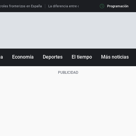
roles fronterizos en España
La diferencia entre observar el eclipse al 99% y al 100%
Programación
ña
Economía
Deportes
El tiempo
Más noticias
Fútbol
Sociedad
Baloncesto
Mundo
Tenis
Salud
Motor
Cultura
Ciencia y Tecnología
adrid
Gastronomía
nciana
Medio ambiente