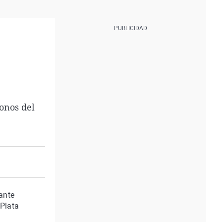
onos del
rante
 Plata