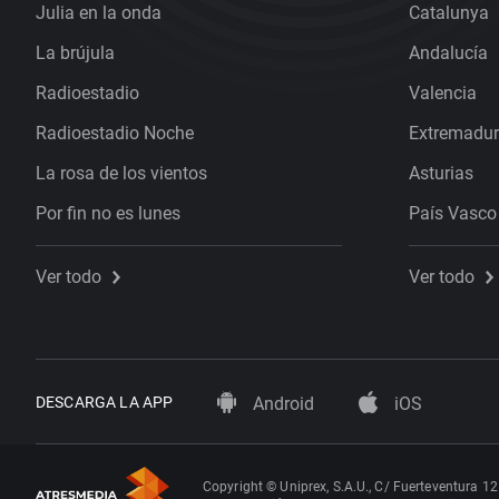
Julia en la onda
Catalunya
La brújula
Andalucía
Radioestadio
Valencia
Radioestadio Noche
Extremadu
La rosa de los vientos
Asturias
Por fin no es lunes
País Vasco
Ver todo
Ver todo
DESCARGA LA APP
Android
iOS
Copyright © Uniprex, S.A.U., C/ Fuerteventura 12