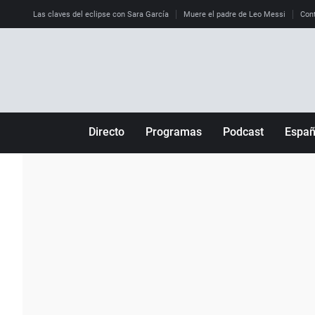
Las claves del eclipse con Sara García
Muere el padre de Leo Messi
Cont
Directo
Programas
Podcast
Espa
Más de uno
Los Perseguidos
Andalucía
Por fin
Malas decisiones
Aragón
Julia en la onda
Expedientes del más allá
Baleares
La brújula
El viaje del Guernica
Cantabria
Radioestadio
Invisibles
Cataluña
Radioestadio noche
Prohibido morirse
Comunidad de M
El colegio invisible
Esto no ha pasado
Comunitat Vale