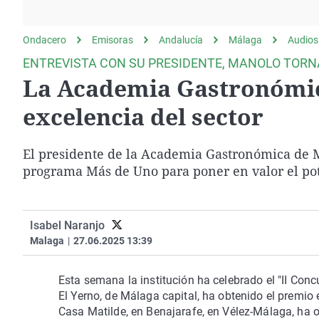
La rosa de los vientos
Caso
Extremadura
Gente viajera
Retornados
Galicia
Ondacero
Emisoras
Andalucía
Málaga
Audios
Como el perro y el
Equipo de investigación
La Rioja
ENTREVISTA CON SU PRESIDENTE, MANOLO TORN
gato
La Academia Gastronómic
Operación Viuda
Navarra
Negra
País Vasco
excelencia del sector
El presidente de la Academia Gastronómica de 
programa Más de Uno para poner en valor el pote
Isabel Naranjo
Malaga
|
27.06.2025 13:39
Esta semana la institución ha celebrado el "II Concu
El Yerno, de Málaga capital, ha obtenido el premio 
Casa Matilde, en Benajarafe, en Vélez-Málaga, ha o