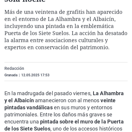
La rosa de los vientos
Caso
Extremadura
Virales
Más de una veintena de grafitis han aparecido
Gente viajera
Retornados
Galicia
Televisión
en el entorno de La Alhambra y el Albaicín,
incluyendo una pintada en la emblemática
Como el perro y el gat
Equipo de investigaci
La Rioja
Elecciones
Puerta de los Siete Suelos. La acción ha desatado
Operación Viuda Negr
Navarra
la alarma entre asociaciones culturales y
País Vasco
expertos en conservación del patrimonio.
Redacción
Granada
|
12.05.2025 17:53
En la madrugada del pasado viernes,
La Alhambra
y el Albaicín
amanecieron con al menos
veinte
pintadas vandálicas
en sus muros y entornos
patrimoniales. Entre los daños más graves se
encuentra una
pintada sobre el muro de la Puerta
de los Siete Suelos
, uno de los accesos históricos