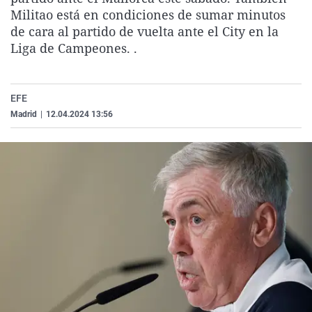
La rosa de los vientos
Caso
Extremadura
Virales
Militao está en condiciones de sumar minutos
de cara al partido de vuelta ante el City en la
Gente viajera
Retornados
Galicia
Televisión
Liga de Campeones. .
Como el perro y el gat
Equipo de investigaci
La Rioja
Elecciones
Operación Viuda Negr
Navarra
EFE
País Vasco
Madrid
|
12.04.2024 13:56