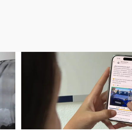
Virales
Televisión
Elecciones