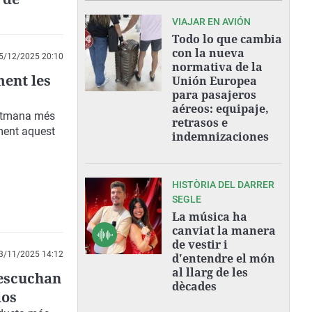
VIAJAR EN AVIÓN
Todo lo que cambia
con la nueva
5/12/2025 20:10
normativa de la
ent les
Unión Europea
para pasajeros
aéreos: equipaje,
setmana més
retrasos e
ament aquest
indemnizaciones
HISTÒRIA DEL DARRER
SEGLE
La música ha
canviat la manera
de vestir i
3/11/2025 14:12
d'entendre el món
al llarg de les
 escuchan
dècades
los