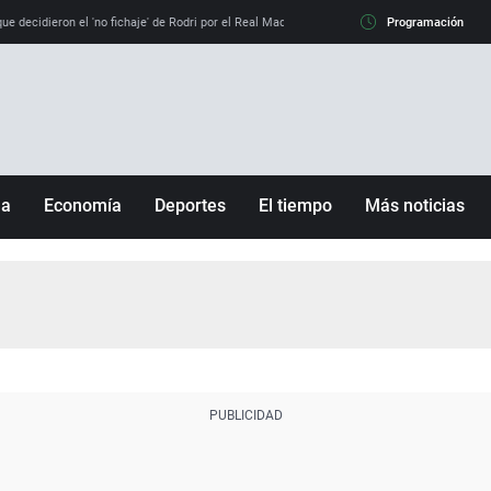
e decidieron el 'no fichaje' de Rodri por el Real Madrid y su 'sí' al Barça
Programación
La llamada de
ña
Economía
Deportes
El tiempo
Más noticias
Fútbol
Sociedad
Baloncesto
Mundo
Tenis
Salud
Motor
Cultura
Ciencia y Tecnología
adrid
Gastronomía
nciana
Medio ambiente