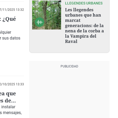
LLEGENDES URBANES
Les llegendes
7/11/2025 13:32
urbanes que han
: ¿Qué
marcat
generacions: de la
nena de la corba a
lquier
la Vampira del
r sus datos
Raval
0/10/2025 13:33
pea que
es de
 instalar
os mensajes,