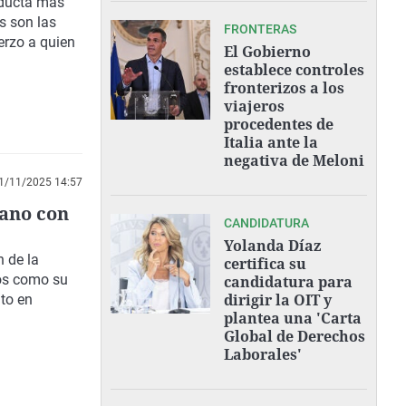
nducta más
s son las
FRONTERAS
erzo a quien
El Gobierno
establece controles
fronterizos a los
viajeros
procedentes de
Italia ante la
negativa de Meloni
1/11/2025 14:57
iano con
CANDIDATURA
Yolanda Díaz
n de la
certifica su
tos como
su
candidatura para
dirigir la OIT y
nto en
plantea una 'Carta
Global de Derechos
Laborales'