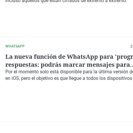
incluso aquellos que están cifrados de extremo a extremo.
WHATSAPP
2
La nueva función de WhatsApp para 'prog
respuestas: podrás marcar mensajes para
responder más tarde
Por el momento solo está disponible para la última versión
en iOS, pero el objetivo es que llegue a todos los dispositivos 