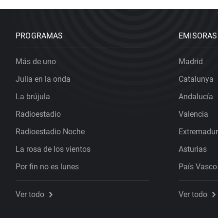
PROGRAMAS
EMISORAS
Más de uno
Madrid
Julia en la onda
Catalunya
La brújula
Andalucía
Radioestadio
Valencia
Radioestadio Noche
Extremadu
La rosa de los vientos
Asturias
Por fin no es lunes
País Vasco
Ver todo
Ver todo