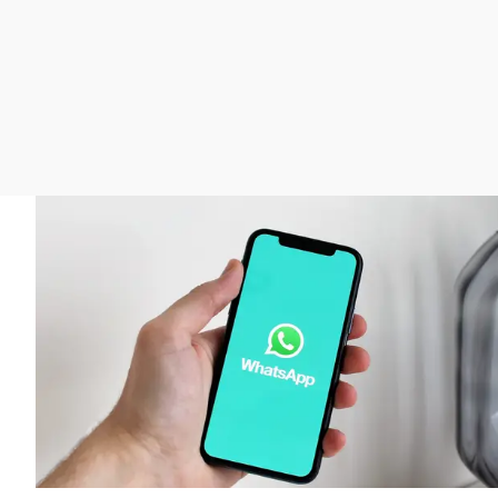
La rosa de los vientos
Caso
Extremadura
Gente viajera
Retornados
Galicia
Como el perro y el
Equipo de investigación
La Rioja
gato
Operación Viuda
Navarra
Negra
País Vasco