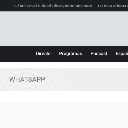
Qué tiempo hará el día del eclipse y dónde habrá nubes
Las horas de locura qu
Directo
Programas
Podcast
Espa
Más de uno
Los Perseguidos
Andalucía
Por fin
Malas decisiones
Aragón
WHATSAPP
Julia en la onda
Expedientes del más allá
Baleares
La brújula
El viaje del Guernica
Cantabria
Radioestadio
Invisibles
Cataluña
Radioestadio noche
Prohibido morirse
Comunidad de M
El colegio invisible
Esto no ha pasado
Comunitat Vale