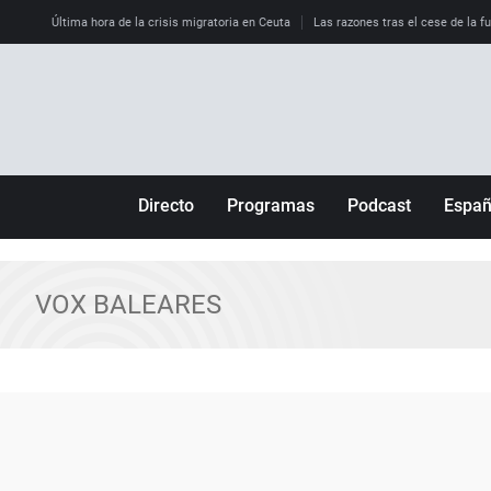
Última hora de la crisis migratoria en Ceuta
Las razones tras el cese de la f
Directo
Programas
Podcast
Espa
Más de uno
Los Perseguidos
Andalucía
Por fin
Malas decisiones
Aragón
VOX BALEARES
Julia en la onda
Expedientes del más allá
Baleares
La brújula
El viaje del Guernica
Cantabria
Radioestadio
Invisibles
Cataluña
Radioestadio noche
Prohibido morirse
Comunidad de M
El colegio invisible
Esto no ha pasado
Comunitat Vale