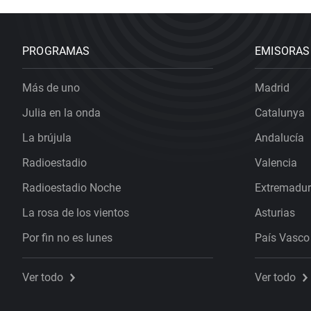
PROGRAMAS
EMISORAS
Más de uno
Madrid
Julia en la onda
Catalunya
La brújula
Andalucía
Radioestadio
Valencia
Radioestadio Noche
Extremadu
La rosa de los vientos
Asturias
Por fin no es lunes
País Vasco
Ver todo
Ver todo