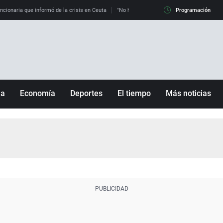
uncionaria que informó de la crisis en Ceuta
"No hay mafias, que no nos engañen": exper
Programación
ña
Economía
Deportes
El tiempo
Más noticias
Fútbol
Sociedad
Baloncesto
Mundo
Tenis
Salud
Motor
Cultura
Ciencia y Tecnología
adrid
Gastronomía
nciana
Medio ambiente