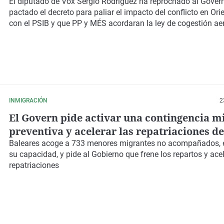
facilitar o bloquear"
El diputado de Vox Sergio Rodríguez ha reprochado al Gover
pactado el decreto para
paliar el impacto del conflicto en Or
con el PSIB y que PP y MÉS acordaran la ley de cogestión ae
INMIGRACIÓN
2
El Govern pide activar una contingencia m
preventiva y acelerar las repatriaciones de
menores
Baleares acoge a
733 menores
migrantes no acompañados, e
su capacidad, y pide al Gobierno que
frene los repartos
y ace
repatriaciones