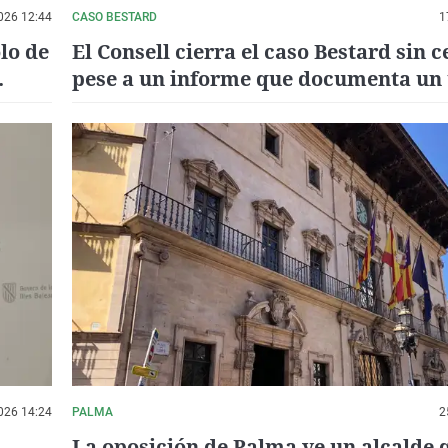
026 12:44
CASO BESTARD
1
lo de
El Consell cierra el caso Bestard sin c
pese a un informe que documenta un
"inapropiado" de tres coches oficiale
026 14:24
PALMA
2
La oposición de Palma ve un alcalde 