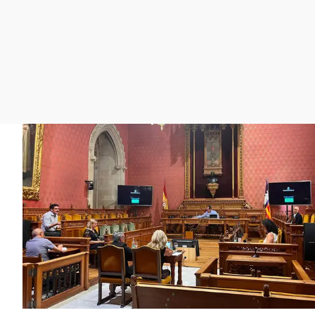
La rosa de los vientos
Caso
Extremadura
Gente viajera
Retornados
Galicia
Como el perro y el
Equipo de investigación
La Rioja
gato
Operación Viuda
Navarra
Negra
País Vasco