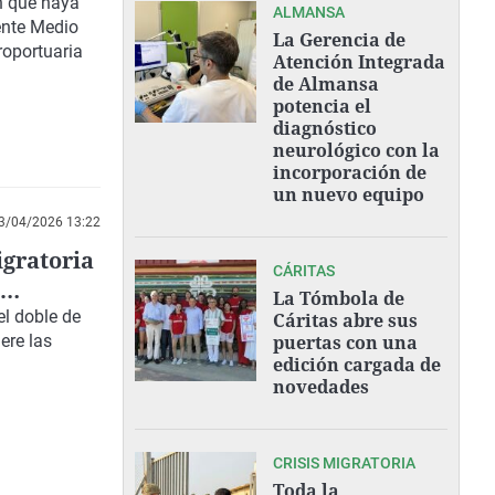
n que haya
ALMANSA
iente Medio
La Gerencia de
roportuaria
Atención Integrada
de Almansa
potencia el
diagnóstico
neurológico con la
incorporación de
un nuevo equipo
3/04/2026 13:22
igratoria
CÁRITAS
La Tómbola de
l doble de
Cáritas abre sus
lere las
puertas con una
edición cargada de
novedades
CRISIS MIGRATORIA
Toda la