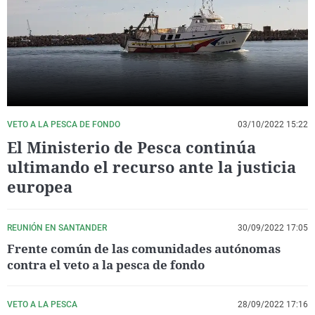
La rosa de los vientos
Caso
Extremadura
Virales
Gente viajera
Retornados
Galicia
Televisión
Como el perro y el gat
Equipo de investigaci
La Rioja
Elecciones
Operación Viuda Negr
Navarra
País Vasco
VETO A LA PESCA DE FONDO
03/10/2022 15:22
El Ministerio de Pesca continúa
ultimando el recurso ante la justicia
europea
REUNIÓN EN SANTANDER
30/09/2022 17:05
Frente común de las comunidades autónomas
contra el veto a la pesca de fondo
VETO A LA PESCA
28/09/2022 17:16