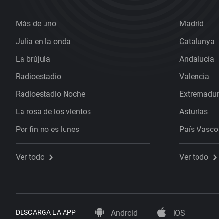
Más de uno
Madrid
Julia en la onda
Catalunya
La brújula
Andalucía
Radioestadio
Valencia
Radioestadio Noche
Extremadu
La rosa de los vientos
Asturias
Por fin no es lunes
País Vasco
Ver todo
Ver todo
DESCARGA LA APP
Android
iOS