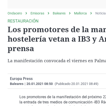
La rosa de los vientos
Caso
Extremadura
Gente viajera
Retornados
Galicia
Ondacero
Emisoras
Baleares
Mallorca
Noticia
Como el perro y el
Equipo de investigación
La Rioja
RESTAURACIÓN
gato
Los promotores de la mani
Operación Viuda
Navarra
Negra
País Vasco
hostelería vetan a IB3 y 
prensa
La manifestación convocada el viernes en Palma
Europa Press
Baleares
|
20.01.2021 08:50
(Publicado 20.01.2021 08:49)
Los promotores de la manifestación del próximo 22 
la entrada de tres medios de comunicación -IB3 Ràd