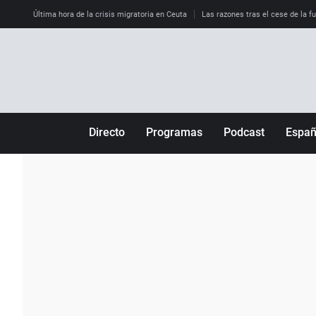
Última hora de la crisis migratoria en Ceuta
Las razones tras el cese de la f
Directo
Programas
Podcast
Espa
Más de uno
Los Perseguidos
Andalucía
Por fin
Malas decisiones
Aragón
Julia en la onda
Expedientes del más allá
Baleares
La brújula
El viaje del Guernica
Cantabria
Radioestadio
Invisibles
Cataluña
Radioestadio noche
Prohibido morirse
Comunidad de M
El colegio invisible
Esto no ha pasado
Comunitat Vale