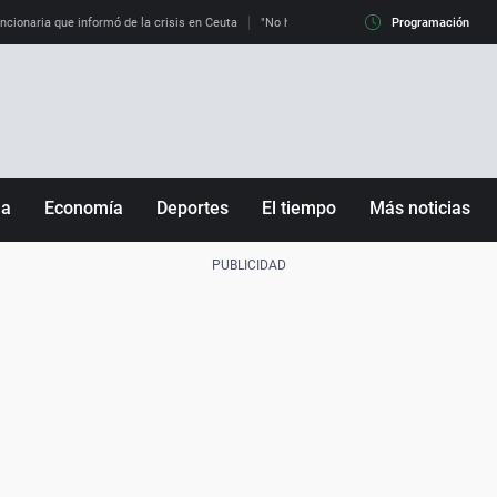
uncionaria que informó de la crisis en Ceuta
"No hay mafias, que no nos engañen": exper
Programación
ña
Economía
Deportes
El tiempo
Más noticias
Fútbol
Sociedad
Baloncesto
Mundo
Tenis
Salud
Motor
Cultura
Ciencia y Tecnología
adrid
Gastronomía
nciana
Medio ambiente