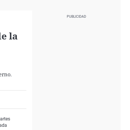
e la
erno.
artes
cada