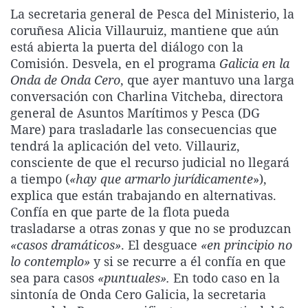
La rosa de los vientos
Caso
Extremadura
Virales
La secretaria general de Pesca del Ministerio, la
coruñesa Alicia Villauruiz, mantiene que aún
Gente viajera
Retornados
Galicia
Televisión
está abierta la puerta del diálogo con la
Como el perro y el gat
Equipo de investigaci
La Rioja
Elecciones
Comisión. Desvela, en el programa
Galicia en la
Onda de Onda Cero
, que ayer mantuvo una larga
Operación Viuda Negr
Navarra
conversación con Charlina Vitcheba, directora
País Vasco
general de Asuntos Marítimos y Pesca (DG
Mare) para trasladarle las consecuencias que
tendrá la aplicación del veto. Villauriz,
consciente de que el recurso judicial no llegará
a tiempo (
«hay que armarlo jurídicamente
»),
explica que están trabajando en alternativas.
Confía en que parte de la flota pueda
trasladarse a otras zonas y que no se produzcan
«casos dramáticos»
. El desguace
«en principio no
lo contemplo»
y si se recurre a él confía en que
sea para casos
«puntuales».
En todo caso en la
sintonía de Onda Cero Galicia, la secretaria