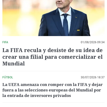
La rosa de los vientos
Caso
Extremadura
Virales
Gente viajera
Retornados
Galicia
Televisión
Como el perro y el gat
Equipo de investigaci
La Rioja
Elecciones
Operación Viuda Negr
Navarra
País Vasco
FIFA
01/08/2026 09:34
La FIFA recula y desiste de su idea de
crear una filial para comercializar el
Mundial
FÚTBOL
30/07/2026 18:37
La UEFA amenaza con romper con la FIFA y dejar
fuera a las selecciones europeas del Mundial por
la entrada de inversores privados