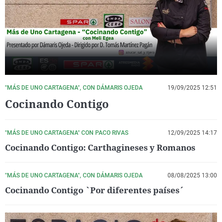
La rosa de los vientos
Caso
Extremadura
Virales
Gente viajera
Retornados
Galicia
Televisión
Como el perro y el gat
Equipo de investigaci
La Rioja
Elecciones
Operación Viuda Negr
Navarra
País Vasco
"MÁS DE UNO CARTAGENA", CON DÁMARIS OJEDA
19/09/2025 12:51
Cocinando Contigo
"MÁS DE UNO CARTAGENA" CON PACO RIVAS
12/09/2025 14:17
Cocinando Contigo: Carthagineses y Romanos
"MÁS DE UNO CARTAGENA", CON DÁMARIS OJEDA
08/08/2025 13:00
Cocinando Contigo `Por diferentes países´