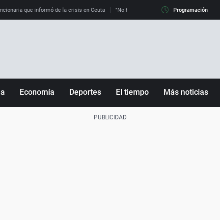
uncionaria que informó de la crisis en Ceuta
"No hay mafias, que no nos engañen": exper
Programación
ña
Economía
Deportes
El tiempo
Más noticias
Fútbol
Sociedad
Baloncesto
Mundo
Tenis
Salud
Motor
Cultura
Ciencia y Tecnología
adrid
Gastronomía
nciana
Medio ambiente