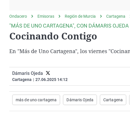
La rosa de los vientos
Caso
Extremadura
Gente viajera
Retornados
Galicia
Ondacero
Emisoras
Región de Murcia
Cartagena
Como el perro y el
Equipo de investigación
La Rioja
"MÁS DE UNO CARTAGENA", CON DÁMARIS OJEDA
gato
Cocinando Contigo
Operación Viuda
Navarra
Negra
País Vasco
En "Más de Uno Cartagena", los viernes "Cocina
Dámaris Ojeda
Cartagena
|
27.06.2025 14:12
más de uno cartagena
Dámaris Ojeda
Cartagena