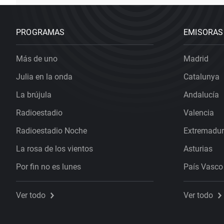
PROGRAMAS
EMISORAS
Más de uno
Madrid
Julia en la onda
Catalunya
La brújula
Andalucía
Radioestadio
Valencia
Radioestadio Noche
Extremadu
La rosa de los vientos
Asturias
Por fin no es lunes
País Vasco
Ver todo
Ver todo