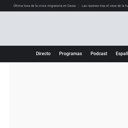
Última hora de la crisis migratoria en Ceuta
Las razones tras el cese de la f
Directo
Programas
Podcast
Espa
Más de uno
Los Perseguidos
Andalucía
Por fin
Malas decisiones
Aragón
Julia en la onda
Expedientes del más allá
Baleares
La brújula
El viaje del Guernica
Cantabria
Radioestadio
Invisibles
Cataluña
Radioestadio noche
Prohibido morirse
Comunidad de M
El colegio invisible
Esto no ha pasado
Comunitat Vale