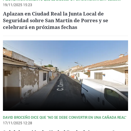
NACIONAL
19/11/2025 15:23
Aplazan en Ciudad Real la Junta Local de
Seguridad sobre San Martín de Porres y se
celebrará en próximas fechas
DAVID BROCEÑO DICE QUE "NO SE DEBE CONVERTIR EN UNA CAÑADA REAL"
17/11/2025 12:28