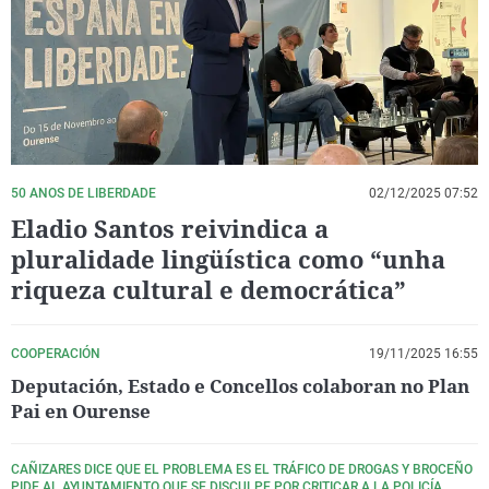
La rosa de los vientos
Caso
Extremadura
Virales
Gente viajera
Retornados
Galicia
Televisión
Como el perro y el gat
Equipo de investigaci
La Rioja
Elecciones
Operación Viuda Negr
Navarra
País Vasco
50 ANOS DE LIBERDADE
02/12/2025 07:52
Eladio Santos reivindica a
pluralidade lingüística como “unha
riqueza cultural e democrática”
COOPERACIÓN
19/11/2025 16:55
Deputación, Estado e Concellos colaboran no Plan
Pai en Ourense
CAÑIZARES DICE QUE EL PROBLEMA ES EL TRÁFICO DE DROGAS Y BROCEÑO
PIDE AL AYUNTAMIENTO QUE SE DISCULPE POR CRITICAR A LA POLICÍA