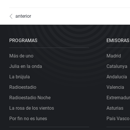
anterior
PROGRAMAS
EMISORAS
Más de uno
Madrid
Julia en la onda
Catalunya
La brújula
Andalucía
Radioestadio
Valencia
Radioestadio Noche
Extremadu
La rosa de los vientos
Asturias
Por fin no es lunes
País Vasco