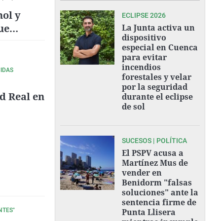
hol y
ECLIPSE 2026
ue
La Junta activa un
dispositivo
 y
especial en Cuenca
para evitar
incendios
CIDAS
forestales y velar
por la seguridad
ad Real en
durante el eclipse
de sol
SUCESOS | POLÍTICA
El PSPV acusa a
Martínez Mus de
vender en
Benidorm "falsas
soluciones" ante la
sentencia firme de
NTES"
Punta Llisera