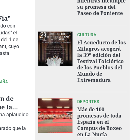
mientras incumple
su promesa del
Paseo de Poniente
Vía"
ido con
udas" el
CULTURA
 del 1 de
El Acueducto de los
ant, cuyo
Milagros acogerá
hasta
la 39º edición del
Festival Folclórico
de los Pueblos del
Mundo de
Extremadura
PAÑA
an de
DEPORTES
e la
Más de 100
 ha aplaudido
promesas de toda
l
España en el
Campus de Boxeo
arado que la
en La Nucía