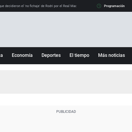
e decidieron el 'no fichaje' de Rodri por el Real Madrid y su 'sí' al Barça
Programación
La llamada de
ña
Economía
Deportes
El tiempo
Más noticias
Fútbol
Sociedad
Baloncesto
Mundo
Tenis
Salud
Motor
Cultura
Ciencia y Tecnología
adrid
Gastronomía
nciana
Medio ambiente