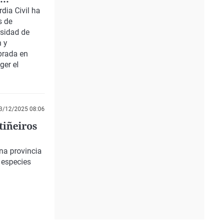
dia Civil ha
s de
rsidad de
n y
brada en
ger el
3/12/2025 08:06
tiñeiros
na provincia
 especies