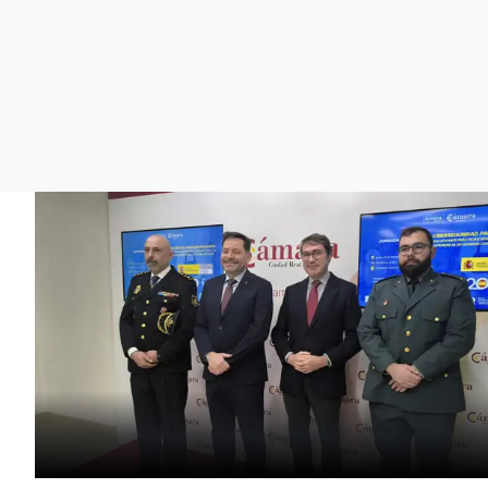
La rosa de los vientos
Caso
Extremadura
Gente viajera
Retornados
Galicia
Como el perro y el
Equipo de investigación
La Rioja
gato
Operación Viuda
Navarra
Negra
País Vasco