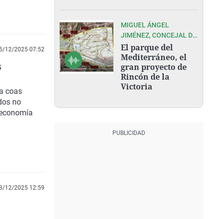
MIGUEL ÁNGEL
JIMÉNEZ, CONCEJAL DE
RINCÓN DE LA VICTORIA
El parque del
5/12/2025 07:52
Mediterráneo, el
s
gran proyecto de
Rincón de la
Victoria
a coas
dos no
a economía
3/12/2025 12:59