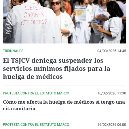
La rosa de los vientos
Caso
Extremadura
Virales
Gente viajera
Retornados
Galicia
Televisión
Como el perro y el gat
Equipo de investigaci
La Rioja
Elecciones
Operación Viuda Negr
Navarra
País Vasco
TRIBUNALES
04/03/2026 14:45
El TSJCV deniega suspender los
servicios mínimos fijados para la
huelga de médicos
PROTESTA CONTRA EL ESTATUTO MARCO
16/02/2026 11:30
Cómo me afecta la huelga de médicos si tengo una
cita sanitaria
PROTESTA CONTRA EL ESTATUTO MARCO
16/02/2026 06:00