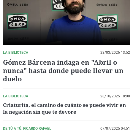
La rosa de los vientos
Caso
Extremadura
Virales
Gente viajera
Retornados
Galicia
Televisión
Como el perro y el gat
Equipo de investigaci
La Rioja
Elecciones
Operación Viuda Negr
Navarra
País Vasco
LA BIBLIOTECA
23/03/2026 13:52
Gómez Bárcena indaga en "Abril o
nunca" hasta donde puede llevar un
duelo
LA BIBLIOTECA
28/10/2025 18:00
Criaturita, el camino de cuánto se puede vivir en
la negación sin que te devore
DE TÚ A TÚ: RICARDO RAFAEL
07/07/2025 04:51