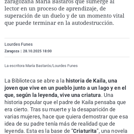
zaragozana María Bastarós que sumerge al
La rosa de los vientos
Caso
Extremadura
Virales
lector en un proceso de aprendizaje, de
superación de un duelo y de un momento vital
Gente viajera
Retornados
Galicia
Televisión
que puede terminar en la autodestrucción.
Como el perro y el gat
Equipo de investigaci
La Rioja
Elecciones
Operación Viuda Negr
Navarra
Lourdes Funes
País Vasco
Zaragoza
|
28.10.2025 18:00
La escritora María Bastarós/Lourdes Funes
La Biblioteca se abre a la
historia de Kaila, una
joven que vive en un pueblo junto a un lago y en el
que, según la leyenda, vive una criatura
. Una
historia popular que el padre de Kaila pensaba que
era cierto. Tras su muerte y la desaparición de
varias mujeres, hace que quiera demostrar que esa
idea de su padre tenía más de realidad que de
leyenda. Esta es la base de “
Criaturita
”, una novela