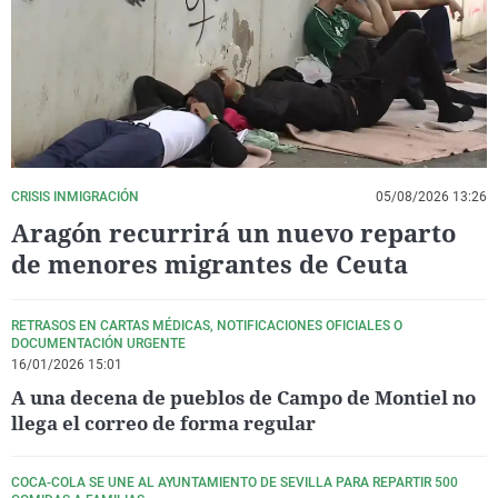
La rosa de los vientos
Caso
Extremadura
Virales
Gente viajera
Retornados
Galicia
Televisión
Como el perro y el gat
Equipo de investigaci
La Rioja
Elecciones
Operación Viuda Negr
Navarra
País Vasco
CRISIS INMIGRACIÓN
05/08/2026 13:26
Aragón recurrirá un nuevo reparto
de menores migrantes de Ceuta
RETRASOS EN CARTAS MÉDICAS, NOTIFICACIONES OFICIALES O
DOCUMENTACIÓN URGENTE
16/01/2026 15:01
A una decena de pueblos de Campo de Montiel no
llega el correo de forma regular
COCA-COLA SE UNE AL AYUNTAMIENTO DE SEVILLA PARA REPARTIR 500