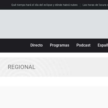
Qué tiempo hará el día del eclipse y dónde habrá nubes
Las horas de locura qu
Directo
Programas
Podcast
Espa
Más de uno
Los Perseguidos
Andalucía
Por fin
Malas decisiones
Aragón
REGIONAL
Julia en la onda
Expedientes del más allá
Baleares
La brújula
El viaje del Guernica
Cantabria
Radioestadio
Invisibles
Cataluña
Radioestadio noche
Prohibido morirse
Comunidad de M
El colegio invisible
Esto no ha pasado
Comunitat Vale