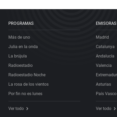
PROGRAMAS
EMISORAS
Más de uno
Madrid
Julia en la onda
Catalunya
La brújula
Andalucía
Radioestadio
Valencia
Radioestadio Noche
Extremadu
La rosa de los vientos
Asturias
Por fin no es lunes
País Vasco
Ver todo
Ver todo