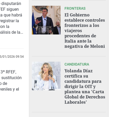
e disputarán
FRONTERAS
FEF
siguen
El Gobierno
ta que habrá
establece controles
egistrar la
fronterizos a los
on la
viajeros
álisis de la
procedentes de
Italia ante la
negativa de Meloni
5/01/2026 09:54
CANDIDATURA
Yolanda Díaz
 3ª RFEF
,
certifica su
 sustitución
candidatura para
o de
dirigir la OIT y
veniles y el
plantea una 'Carta
Global de Derechos
Laborales'