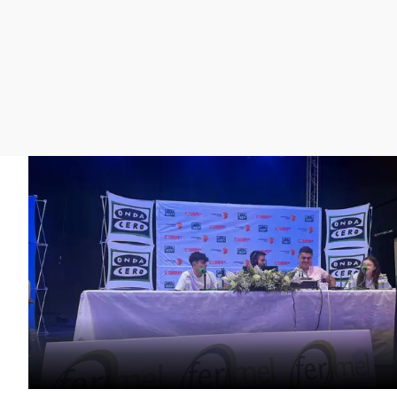
La rosa de los vientos
Caso
Extremadura
Gente viajera
Retornados
Galicia
Como el perro y el
Equipo de investigación
La Rioja
gato
Operación Viuda
Navarra
Negra
País Vasco