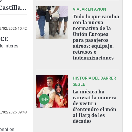
astilla-
VIAJAR EN AVIÓN
Todo lo que cambia
con la nueva
normativa de la
9/02/2026 10:42
Unión Europea
NCE
para pasajeros
aéreos: equipaje,
e Interés
retrasos e
indemnizaciones
HISTÒRIA DEL DARRER
SEGLE
La música ha
canviat la manera
de vestir i
d'entendre el món
5/02/2026 09:48
al llarg de les
dècades
ional en