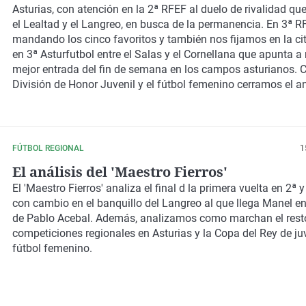
Asturias
, con atención en la
2ª RFEF
al duelo de rivalidad qu
el
Lealtad
y el
Langreo
, en busca de la permanencia. En
3ª R
mandando los cinco favoritos y también nos fijamos en la ci
en
3ª Asturfutbol
entre el
Salas
y el
Cornellana
que apunta a r
mejor entrada del fin de semana en los campos asturianos. C
División de Honor Juvenil
y el
fútbol femenino
cerramos el an
semana.
FÚTBOL REGIONAL
1
El análisis del 'Maestro Fierros'
El
'Maestro Fierros'
analiza el final d la primera vuelta en
2ª y
con cambio en el banquillo del
Langreo
al que llega Manel en
de Pablo Acebal. Además, analizamos como marchan el rest
competiciones regionales en
Asturias
y la
Copa del Rey
de ju
fútbol femenino
.