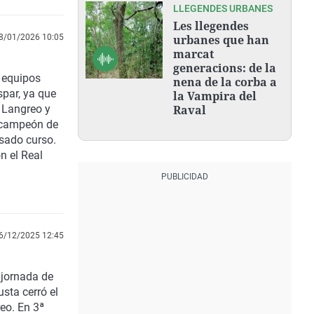
LLEGENDES URBANES
Les llegendes
8/01/2026 10:05
urbanes que han
marcat
generacions: de la
 equipos
nena de la corba a
spar, ya que
la Vampira del
, Langreo y
Raval
s campeón de
asado curso.
on el
Real
6/12/2025 12:45
 jornada de
usta
cerró el
reo
. En
3ª