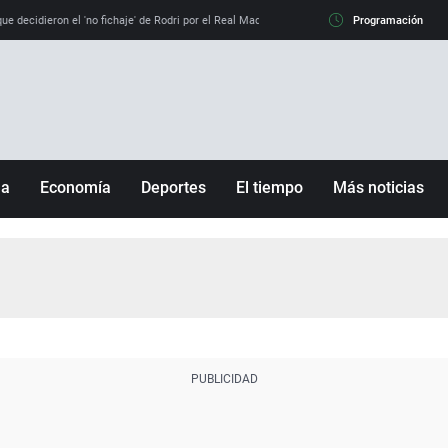
e decidieron el 'no fichaje' de Rodri por el Real Madrid y su 'sí' al Barça
Programación
La llamada de
ña
Economía
Deportes
El tiempo
Más noticias
Fútbol
Sociedad
Baloncesto
Mundo
Tenis
Salud
Motor
Cultura
Ciencia y Tecnología
adrid
Gastronomía
nciana
Medio ambiente