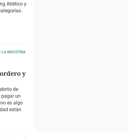
ng Atlético
y
ategorías.
LA INDUSTRIA
cordero y
brito de
e pagar un
no es algo
idad están