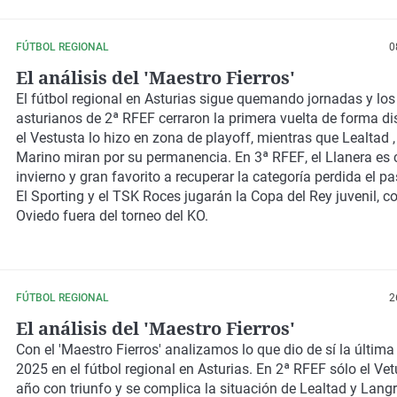
FÚTBOL REGIONAL
0
El análisis del 'Maestro Fierros'
El
fútbol regional
en
Asturias
sigue quemando jornadas y los
asturianos de
2ª RFEF
cerraron la primera vuelta de forma di
el
Vestusta
lo hizo en zona de playoff, mientras que
Lealtad 
Marino
miran por su permanencia. En
3ª RFEF
, el Llanera e
invierno y gran favorito a recuperar la categoría perdida el p
El
Sporting
y el
TSK Roces
jugarán la
Copa del Rey juvenil
, c
Oviedo
fuera del torneo del KO.
FÚTBOL REGIONAL
2
El análisis del 'Maestro Fierros'
Con el
'Maestro Fierros'
analizamos lo que dio de sí la última
2025
en el
fútbol regional en Asturias
. En
2ª RFEF
sólo el
Vet
año con triunfo y se complica la situación de
Lealtad
y
Lang