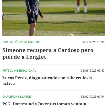
La rosa de los vientos
Caso
Extremadura
Virales
Gente viajera
Retornados
Galicia
Televisión
Como el perro y el gat
Equipo de investigaci
La Rioja
Elecciones
Operación Viuda Negr
Navarra
País Vasco
PSV - ATLÉTICO DE MADRID
08/12/2025 13:35
Simeone recupera a Cardoso pero
pierde a Lenglet
FÚTBOL INTERNACIONAL
25/03/2025 09:50
Lucas Pérez, diagnosticado con tuberculosis
activa
CHAMPIONS LEAGUE
12/02/2025 09:54
PSG, Dortmund y Juventus toman ventaja