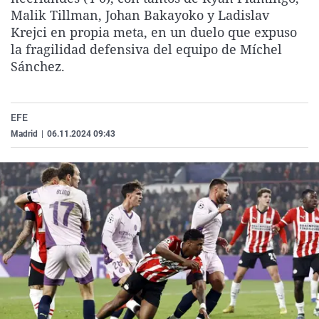
La rosa de los vientos
Caso
Extremadura
Virales
Malik Tillman, Johan Bakayoko y Ladislav
Krejci en propia meta, en un duelo que expuso
Gente viajera
Retornados
Galicia
Televisión
la fragilidad defensiva del equipo de Míchel
Como el perro y el gat
Equipo de investigaci
La Rioja
Elecciones
Sánchez.
Operación Viuda Negr
Navarra
País Vasco
EFE
Madrid
|
06.11.2024 09:43