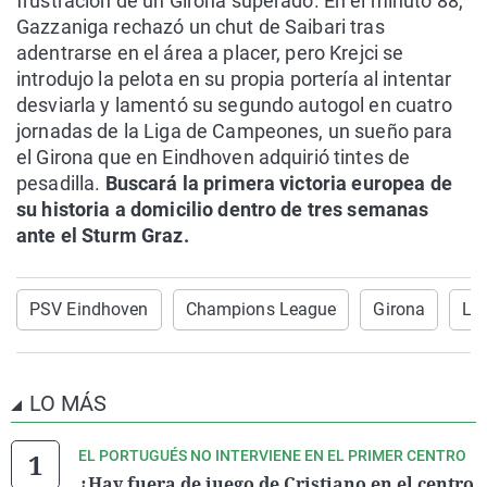
frustración de un Girona superado. En el minuto 88,
Gazzaniga rechazó un chut de Saibari tras
adentrarse en el área a placer, pero Krejci se
introdujo la pelota en su propia portería al intentar
desviarla y lamentó su segundo autogol en cuatro
jornadas de la Liga de Campeones, un sueño para
el Girona que en Eindhoven adquirió tintes de
pesadilla.
Buscará la primera victoria europea de
su historia a domicilio dentro de tres semanas
ante el Sturm Graz.
PSV Eindhoven
Champions League
Girona
Li
LO MÁS
EL PORTUGUÉS NO INTERVIENE EN EL PRIMER CENTRO
¿Hay fuera de juego de Cristiano en el centro