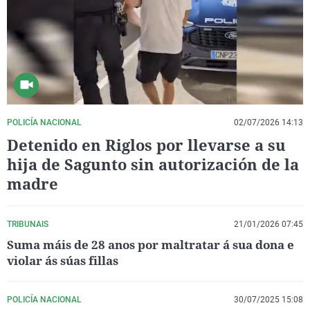
La rosa de los vientos
Caso
Extremadura
Virales
Gente viajera
Retornados
Galicia
Televisión
Como el perro y el gat
Equipo de investigaci
La Rioja
Elecciones
Operación Viuda Negr
Navarra
País Vasco
POLICÍA NACIONAL
02/07/2026 14:13
Detenido en Riglos por llevarse a su
hija de Sagunto sin autorización de la
madre
TRIBUNAIS
21/01/2026 07:45
Suma máis de 28 anos por maltratar á sua dona e
violar ás súas fillas
POLICÍA NACIONAL
30/07/2025 15:08