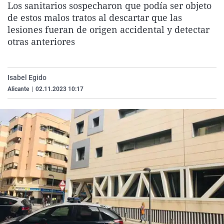
Los sanitarios sospecharon que podía ser objeto
La rosa de los vientos
Caso
Extremadura
Virales
de estos malos tratos al descartar que las
Gente viajera
Retornados
Galicia
Televisión
lesiones fueran de origen accidental y detectar
otras anteriores
Como el perro y el gat
Equipo de investigaci
La Rioja
Elecciones
Operación Viuda Negr
Navarra
Isabel Egido
País Vasco
Alicante
|
02.11.2023 10:17