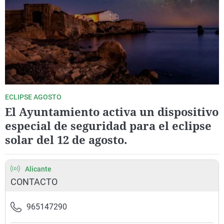
La rosa de los vientos
Caso
Extremadura
Virales
Gente viajera
Retornados
Galicia
Televisión
Como el perro y el gat
Equipo de investigaci
La Rioja
Elecciones
Operación Viuda Negr
Navarra
País Vasco
ECLIPSE AGOSTO
El Ayuntamiento activa un dispositivo
especial de seguridad para el eclipse
solar del 12 de agosto.
Alicante
CONTACTO
965147290