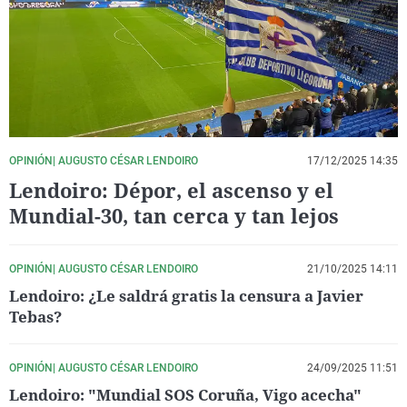
La rosa de los vientos
Caso
Extremadura
Virales
Gente viajera
Retornados
Galicia
Televisión
Como el perro y el gat
Equipo de investigaci
La Rioja
Elecciones
Operación Viuda Negr
Navarra
País Vasco
OPINIÓN| AUGUSTO CÉSAR LENDOIRO
17/12/2025 14:35
Lendoiro: Dépor, el ascenso y el
Mundial-30, tan cerca y tan lejos
OPINIÓN| AUGUSTO CÉSAR LENDOIRO
21/10/2025 14:11
Lendoiro: ¿Le saldrá gratis la censura a Javier
Tebas?
OPINIÓN| AUGUSTO CÉSAR LENDOIRO
24/09/2025 11:51
Lendoiro: "Mundial SOS Coruña, Vigo acecha"