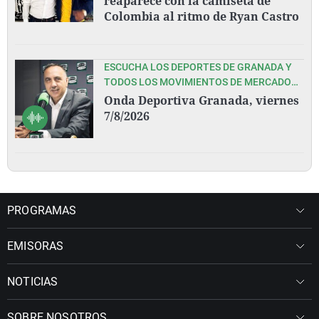
reaparece con la camiseta de
Colombia al ritmo de Ryan Castro
ESCUCHA LOS DEPORTES DE GRANADA Y
TODOS LOS MOVIMIENTOS DE MERCADO
EN ESTA PRETEMPORADA DEL GRANADA
Onda Deportiva Granada, viernes
CF, CON PEDRO LARA Y TODO SU EQUIPO
7/8/2026
PROGRAMAS
EMISORAS
NOTICIAS
SOBRE NOSOTROS