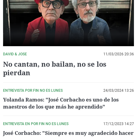
La rosa de los vientos
Caso
Extremadura
Virales
Gente viajera
Retornados
Galicia
Televisión
Como el perro y el gat
Equipo de investigaci
La Rioja
Elecciones
Operación Viuda Negr
Navarra
País Vasco
DAVID & JOSE
11/03/2026 20:36
No cantan, no bailan, no se los
pierdan
ENTREVISTA POR FIN NO ES LUNES
24/03/2024 13:26
Yolanda Ramos: "José Corbacho es uno de los
maestros de los que más he aprendido"
ENTREVISTA EN POR FIN NO ES LUNES
17/12/2023 14:27
José Corbacho: "Siempre es muy agradecido hacer