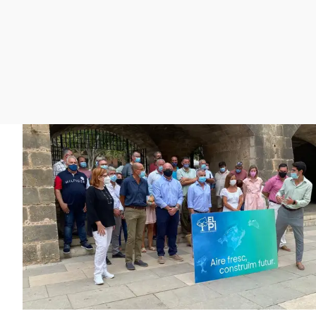
La rosa de los vientos
Caso
Extremadura
Gente viajera
Retornados
Galicia
Como el perro y el
Equipo de investigación
La Rioja
gato
Operación Viuda
Navarra
Negra
País Vasco