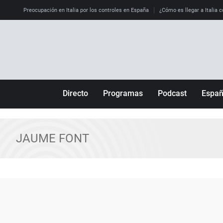
Preocupación en Italia por los controles en España
¿Cómo es llegar a Italia c
Directo
Programas
Podcast
Espa
Más de uno
Los Perseguidos
Andalucía
Por fin
Malas decisiones
Aragón
JAUME FONT
Julia en la onda
Expedientes del más allá
Baleares
La brújula
El viaje del Guernica
Cantabria
Radioestadio
Invisibles
Cataluña
Radioestadio noche
Prohibido morirse
Comunidad de M
El colegio invisible
Esto no ha pasado
Comunitat Vale