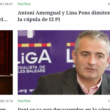
021 09:37
POLÍTICA
2
Antoni Amengual y Lina Pons dimiten
el
la cúpula de El PI
020 12:14
POLÍTICA
1
 en
Font se va por desacuerdos en la cúpu