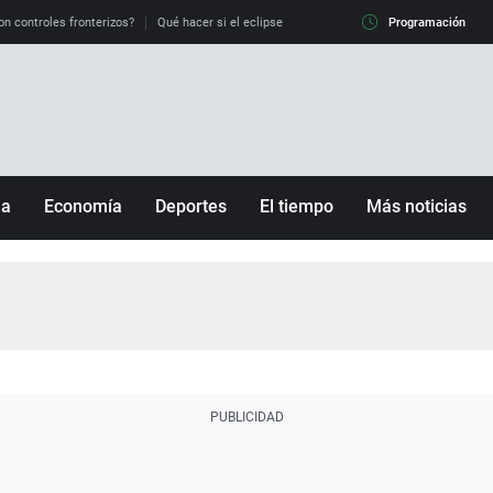
on controles fronterizos?
Qué hacer si el eclipse me pilla conduciendo
Programación
Qué tiempo 
ña
Economía
Deportes
El tiempo
Más noticias
Fútbol
Sociedad
Baloncesto
Mundo
Tenis
Salud
Motor
Cultura
Ciencia y Tecnología
adrid
Gastronomía
nciana
Medio ambiente