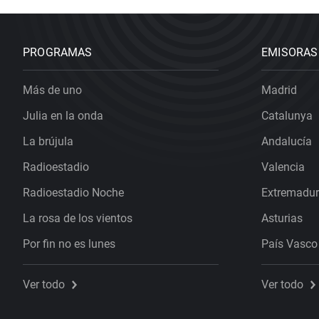
PROGRAMAS
EMISORAS
Más de uno
Madrid
Julia en la onda
Catalunya
La brújula
Andalucía
Radioestadio
Valencia
Radioestadio Noche
Extremadu
La rosa de los vientos
Asturias
Por fin no es lunes
País Vasco
Ver todo
Ver todo