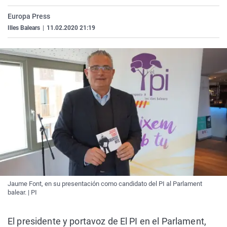
La rosa de los vientos
Caso
Extremadura
Virales
Europa Press
Gente viajera
Retornados
Galicia
Televisión
Illes Balears
|
11.02.2020 21:19
Como el perro y el gat
Equipo de investigaci
La Rioja
Elecciones
Operación Viuda Negr
Navarra
País Vasco
Jaume Font, en su presentación como candidato del PI al Parlament
balear. | PI
El presidente y portavoz de El PI en el Parlament,