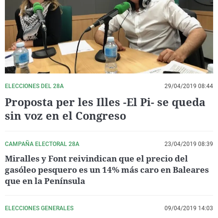
La rosa de los vientos
Caso
Extremadura
Virales
Gente viajera
Retornados
Galicia
Televisión
Como el perro y el gat
Equipo de investigaci
La Rioja
Elecciones
Operación Viuda Negr
Navarra
País Vasco
ELECCIONES DEL 28A
29/04/2019 08:44
Proposta per les Illes -El Pi- se queda
sin voz en el Congreso
CAMPAÑA ELECTORAL 28A
23/04/2019 08:39
Miralles y Font reivindican que el precio del
gasóleo pesquero es un 14% más caro en Baleares
que en la Península
ELECCIONES GENERALES
09/04/2019 14:03