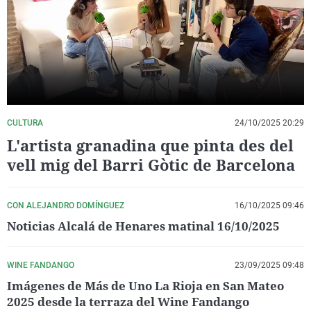
La rosa de los vientos
Caso
Extremadura
Virales
Gente viajera
Retornados
Galicia
Televisión
Como el perro y el gat
Equipo de investigaci
La Rioja
Elecciones
Operación Viuda Negr
Navarra
País Vasco
CULTURA
24/10/2025 20:29
L'artista granadina que pinta des del
vell mig del Barri Gòtic de Barcelona
CON ALEJANDRO DOMÍNGUEZ
16/10/2025 09:46
Noticias Alcalá de Henares matinal 16/10/2025
WINE FANDANGO
23/09/2025 09:48
Imágenes de Más de Uno La Rioja en San Mateo
2025 desde la terraza del Wine Fandango