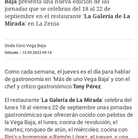
Baja
presenta una nueva edición de las
La rosa de los vientos
Caso
Extremadura
Virales
jornadas que se celebran del 18 al 22 de
septiembre en el restaurante '
La Galería de La
Gente viajera
Retornados
Galicia
Televisión
Mirada
' en La Zenia
Como el perro y el gat
Equipo de investigaci
La Rioja
Elecciones
Operación Viuda Negr
Navarra
Onda Cero Vega Baja
País Vasco
Orihuela
|
15.09.2023 09:14
Como cada semana, el jueves es el día para hablar
de gastronomía en 'Más de uno Vega Baja' y con el
chef y crítico gastronómico
Tony Pérez
.
El restaurante '
La Galería de La Mirada
' celebra del
lunes 18 al viernes 22 de septiembre unas jornadas
gastronómicas que ofrecerán cocido con pelotas de
la Vega Baja, el lunes; cocina de revolución, el
martes; ronqueo de atún, el miércoles; cocina con
Pipi's y homenaje a Ramón López, el jueves, y una