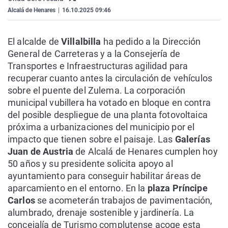
La rosa de los vientos
Caso
Extremadura
Virales
Alcalá de Henares
|
16.10.2025 09:46
Gente viajera
Retornados
Galicia
Televisión
El alcalde de
Villalbilla
ha pedido a la Dirección
Como el perro y el gat
Equipo de investigaci
La Rioja
Elecciones
General de Carreteras y a la Consejería de
Operación Viuda Negr
Navarra
Transportes e Infraestructuras agilidad para
recuperar cuanto antes la circulación de vehículos
País Vasco
sobre el puente del Zulema. La corporación
municipal vubillera ha votado en bloque en contra
del posible despliegue de una planta fotovoltaica
próxima a urbanizaciones del municipio por el
impacto que tienen sobre el paisaje. Las
Galerías
Juan de Austria
de Alcalá de Henares cumplen hoy
50 años y su presidente solicita apoyo al
ayuntamiento para conseguir habilitar áreas de
aparcamiento en el entorno. En la
plaza Príncipe
Carlos
se acometerán trabajos de pavimentación,
alumbrado, drenaje sostenible y jardinería. La
concejalía de Turismo complutense acoge esta