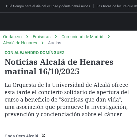
Qué tiempo hará el día del eclipse y dónde habrá nubes
Las horas de locura que dec
Ondacero
Emisoras
Comunidad de Madrid
Alcalá de Henares
Audios
Directo
CON ALEJANDRO DOMÍNGUEZ
Programas
Noticias Alcalá de Henares
Podcast
Más de uno
Los Perseguidos
Andalucía
Fútbol
Sociedad
matinal 16/10/2025
España
Por fin
Malas decisiones
Aragón
Baloncesto
Mundo
La Orquesta de la Universidad de Alcalá ofrece
Economía
Julia en la onda
Expedientes del más a
Baleares
Tenis
Salud
esta tarde el concierto solidario de apertura del
Deportes
curso a beneficio de "Sonrisas que dan vida",
La brújula
El viaje del Guernica
Cantabria
Motor
Cultura
El tiempo
una asociación que promueve la investigación,
Radioestadio
Invisibles
Cataluña
Ciencia y Tecnología
prevención y concienciación sobre el cáncer
Más noticias
Radioestadio noche
Prohibido morirse
Comunidad de Madrid
Gastronomía
El colegio invisible
Esto no ha pasado
Comunitat Valenciana
Medio ambiente
Onda Cero Alcalá