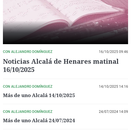
La rosa de los vientos
Caso
Extremadura
Virales
Gente viajera
Retornados
Galicia
Televisión
Como el perro y el gat
Equipo de investigaci
La Rioja
Elecciones
Operación Viuda Negr
Navarra
País Vasco
CON ALEJANDRO DOMÍNGUEZ
16/10/2025 09:46
Noticias Alcalá de Henares matinal
16/10/2025
CON ALEJANDRO DOMÍNGUEZ
14/10/2025 14:16
Más de uno Alcalá 14/10/2025
CON ALEJANDRO DOMÍNGUEZ
24/07/2024 14:09
Más de uno Alcalá 24/07/2024