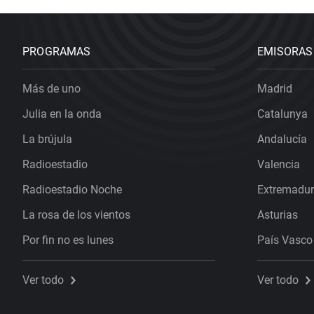
PROGRAMAS
EMISORAS
Más de uno
Madrid
Julia en la onda
Catalunya
La brújula
Andalucía
Radioestadio
Valencia
Radioestadio Noche
Extremadu
La rosa de los vientos
Asturias
Por fin no es lunes
País Vasco
Ver todo
Ver todo