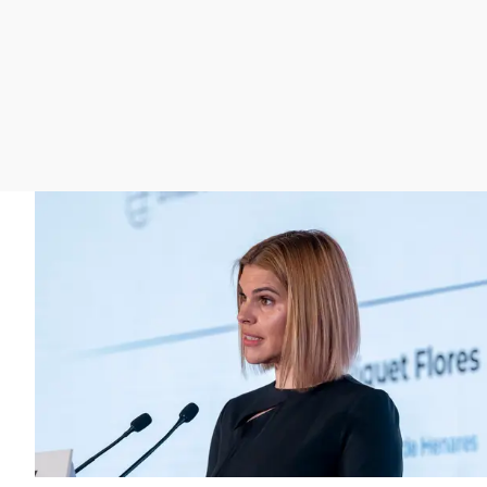
La rosa de los vientos
Caso
Extremadura
Gente viajera
Retornados
Galicia
Como el perro y el
Equipo de investigación
La Rioja
gato
Operación Viuda
Navarra
Negra
País Vasco