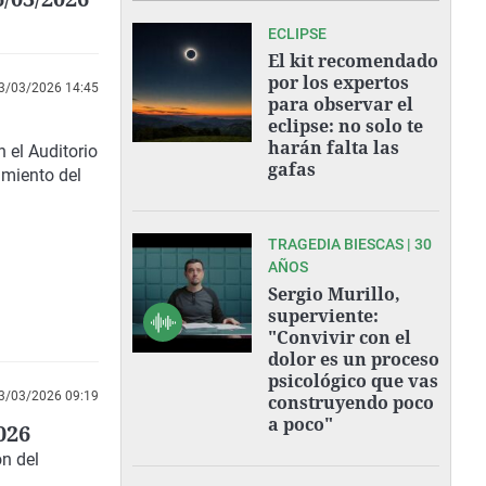
ECLIPSE
El kit recomendado
por los expertos
3/03/2026 14:45
para observar el
eclipse: no solo te
harán falta las
 el Auditorio
gafas
imiento del
TRAGEDIA BIESCAS | 30
AÑOS
Sergio Murillo,
superviente:
"Convivir con el
dolor es un proceso
psicológico que vas
3/03/2026 09:19
construyendo poco
a poco"
026
n del