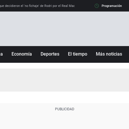
e decidieron el 'no fichaje' de Rodri por el Real Madrid y su 'sí' al Barça
Programación
La llamada de
ña
Economía
Deportes
El tiempo
Más noticias
Fútbol
Sociedad
Baloncesto
Mundo
Tenis
Salud
Motor
Cultura
Ciencia y Tecnología
adrid
Gastronomía
nciana
Medio ambiente