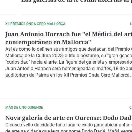
XII PREMIOS ONDA CERO MALLORCA
1
Juan Antonio Horrach fue "el Médici del ar
contemporáneo en Mallorca"
Así es como lo definen sus amigos que destacan del
Premio 
Mallorca de la Cultura 2023
, a título póstumo, su "gran gener
"curiosidad" hacia el arte. La figura del galerista y empresari
Juan Antonio Horrach será homenajeada el martes, 18 de abril
auditorium de Palma
en los XII Premios Onda Cero Mallorca.
MÁS DE UNO OURENSE
0
Nova galería de arte en Ourense: Dodo Dad
O casco vello da cidade foi o lugar elexido para ubicar unha 
de arte na cidade que leva por nome Dodo Dadá. Mañá venre