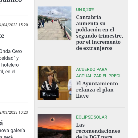
UN 0,20%
Cantabria
aumenta su
4/04/2023 15:20
población en el
te
segundo trimestre,
por el incremento
de extranjeros
Onda Cero
osidad" y
o hotelero
ACUERDO PARA
, en el
ACTUALIZAR EL PRECIO
DEL MÓDULO DE LA
El Ayuntamiento
VIVIENDA PROTEGIDA
relanza el plan
llave
2/03/2023 10:23
ECLIPSE SOLAR
á
Las
nova galería
recomendaciones
de la DGT para
s será