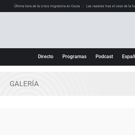
Última hora de la crisis migratoria en Ceuta
Las razones tras el cese de la f
Directo
Programas
Podcast
Espa
Más de uno
Los Perseguidos
Andalucía
Por fin
Malas decisiones
Aragón
GALERÍA
Julia en la onda
Expedientes del más allá
Baleares
La brújula
El viaje del Guernica
Cantabria
Radioestadio
Invisibles
Cataluña
Radioestadio noche
Prohibido morirse
Comunidad de M
El colegio invisible
Esto no ha pasado
Comunitat Vale