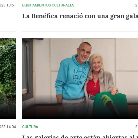
023 13:51
EQUIPAMIENTOS CULTURALES
2
La Benéfica renació con una gran gal
023 14:04
CULTURA
2
Las galerías de arte están abiertas al