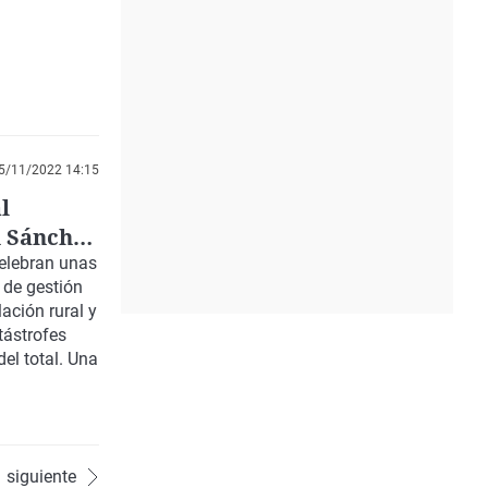
5/11/2022 14:15
l
n Sánchez
celebran unas
 de gestión
ación rural y
tástrofes
el total. Una
siguiente