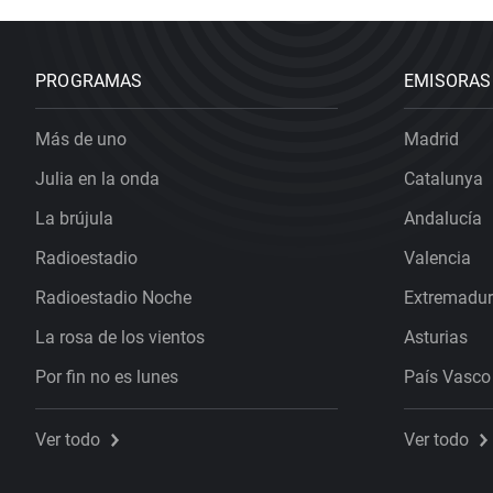
PROGRAMAS
EMISORAS
Más de uno
Madrid
Julia en la onda
Catalunya
La brújula
Andalucía
Radioestadio
Valencia
Radioestadio Noche
Extremadu
La rosa de los vientos
Asturias
Por fin no es lunes
País Vasco
Ver todo
Ver todo