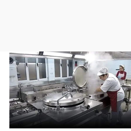
La rosa de los vientos
Caso
Extremadura
Gente viajera
Retornados
Galicia
Como el perro y el
Equipo de investigación
La Rioja
gato
Operación Viuda
Navarra
Negra
País Vasco