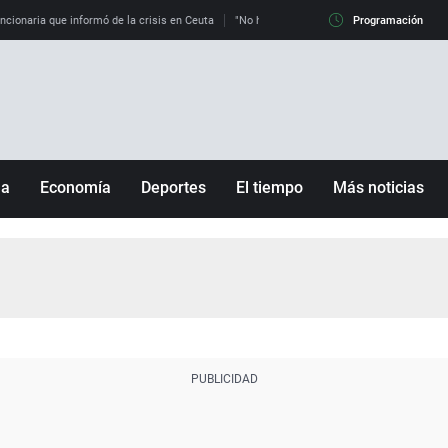
uncionaria que informó de la crisis en Ceuta
"No hay mafias, que no nos engañen": exper
Programación
ña
Economía
Deportes
El tiempo
Más noticias
Fútbol
Sociedad
Baloncesto
Mundo
Tenis
Salud
Motor
Cultura
Ciencia y Tecnología
adrid
Gastronomía
nciana
Medio ambiente