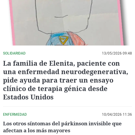
La rosa de los vientos
Caso
Extremadura
Virales
Gente viajera
Retornados
Galicia
Televisión
Como el perro y el gat
Equipo de investigaci
La Rioja
Elecciones
Operación Viuda Negr
Navarra
País Vasco
SOLIDARIDAD
13/05/2026 09:48
La familia de Elenita, paciente con
una enfermedad neurodegenerativa,
pide ayuda para traer un ensayo
clínico de terapia génica desde
Estados Unidos
ENFERMEDAD
10/04/2026 11:36
Los otros síntomas del párkinson invisible que
afectan a los más mayores