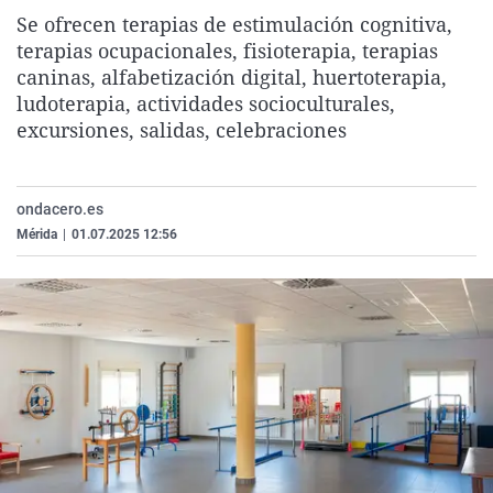
La rosa de los vientos
Caso
Extremadura
Virales
Se ofrecen terapias de estimulación cognitiva,
terapias ocupacionales, fisioterapia, terapias
Gente viajera
Retornados
Galicia
Televisión
caninas, alfabetización digital, huertoterapia,
Como el perro y el gat
Equipo de investigaci
La Rioja
Elecciones
ludoterapia, actividades socioculturales,
excursiones, salidas, celebraciones
Operación Viuda Negr
Navarra
País Vasco
ondacero.es
Mérida
|
01.07.2025 12:56