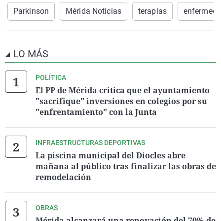
Parkinson
Mérida Noticias
terapias
enfermeda
LO MÁS
POLÍTICA
El PP de Mérida critica que el ayuntamiento
"sacrifique" inversiones en colegios por su
"enfrentamiento" con la Junta
INFRAESTRUCTURAS DEPORTIVAS
La piscina municipal del Diocles abre
mañana al público tras finalizar las obras de
remodelación
OBRAS
Mérida alcanzará una renovación del 70% de