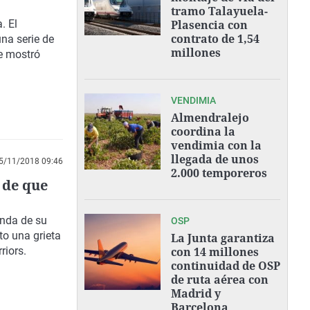
tramo Talayuela-
. El
Plasencia con
contrato de 1,54
una serie de
millones
se mostró
VENDIMIA
Almendralejo
coordina la
vendimia con la
llegada de unos
5/11/2018 09:46
2.000 temporeros
 de que
enda de su
OSP
to una grieta
La Junta garantiza
riors.
con 14 millones
continuidad de OSP
de ruta aérea con
Madrid y
Barcelona