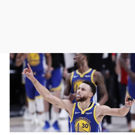
La rosa de los vientos
Caso
Extremadura
Gente viajera
Retornados
Galicia
Como el perro y el
Equipo de investigación
La Rioja
gato
Operación Viuda
Navarra
Negra
País Vasco