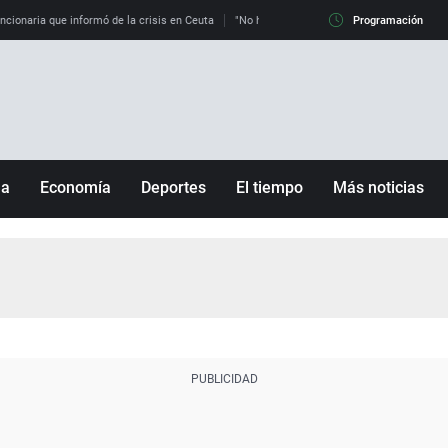
uncionaria que informó de la crisis en Ceuta
"No hay mafias, que no nos engañen": exper
Programación
ña
Economía
Deportes
El tiempo
Más noticias
Fútbol
Sociedad
Baloncesto
Mundo
Tenis
Salud
Motor
Cultura
Ciencia y Tecnología
adrid
Gastronomía
nciana
Medio ambiente