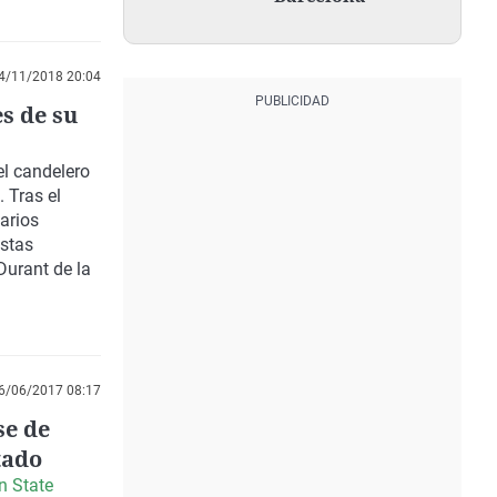
4/11/2018 20:04
s de su
el candelero
. Tras el
arios
Estas
Durant de la
6/06/2017 08:17
se de
tado
n State