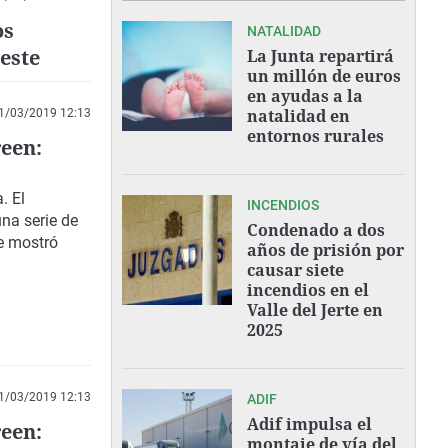
os
NATALIDAD
Oeste
La Junta repartirá
un millón de euros
en ayudas a la
natalidad en
1/03/2019 12:13
entornos rurales
een:
. El
INCENDIOS
una serie de
Condenado a dos
se mostró
años de prisión por
causar siete
incendios en el
Valle del Jerte en
2025
1/03/2019 12:13
ADIF
Adif impulsa el
een:
montaje de vía del