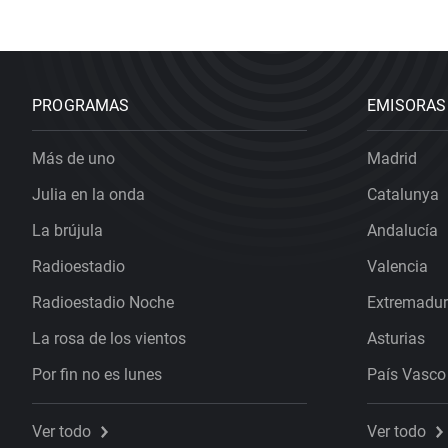
PROGRAMAS
EMISORAS
Más de uno
Madrid
Julia en la onda
Catalunya
La brújula
Andalucía
Radioestadio
Valencia
Radioestadio Noche
Extremadu
La rosa de los vientos
Asturias
Por fin no es lunes
País Vasco
Ver todo
Ver todo