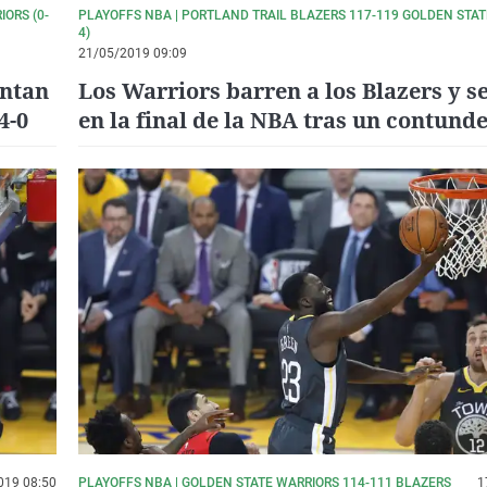
ORS (0-
PLAYOFFS NBA | PORTLAND TRAIL BLAZERS 117-119 GOLDEN STAT
4)
21/05/2019 09:09
antan
Los Warriors barren a los Blazers y s
4-0
en la final de la NBA tras un contunde
019 08:50
PLAYOFFS NBA | GOLDEN STATE WARRIORS 114-111 BLAZERS
1