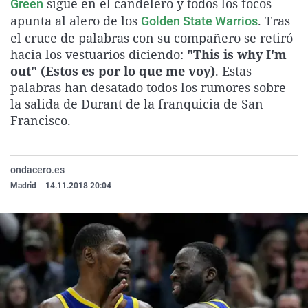
sigue en el candelero y todos los focos
Green
La rosa de los vientos
Caso
Extremadura
Virales
apunta al alero de los
. Tras
Golden State Warrios
Gente viajera
Retornados
Galicia
Televisión
el cruce de palabras con su compañero se retiró
hacia los vestuarios diciendo:
"This is why I'm
Como el perro y el gat
Equipo de investigaci
La Rioja
Elecciones
out" (Estos es por lo que me voy)
. Estas
Operación Viuda Negr
Navarra
palabras han desatado todos los rumores sobre
la salida de Durant de la franquicia de San
País Vasco
Francisco.
ondacero.es
Madrid
|
14.11.2018 20:04