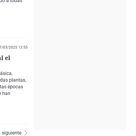
ido a todas
7/03/2025 13:55
l el
ásica,
adas plantas,
ntas épocas
e han
siguiente