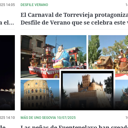
025 14:05
DESFILE VERANO
1
El Carnaval de Torrevieja protagoniza
 el
Desfile de Verano que se celebra este
por el centro urbano
025 14:10
MÁS DE UNO SEGOVIA 10/07/2025
1
de
Las peñas de Fuentepelayo han cread