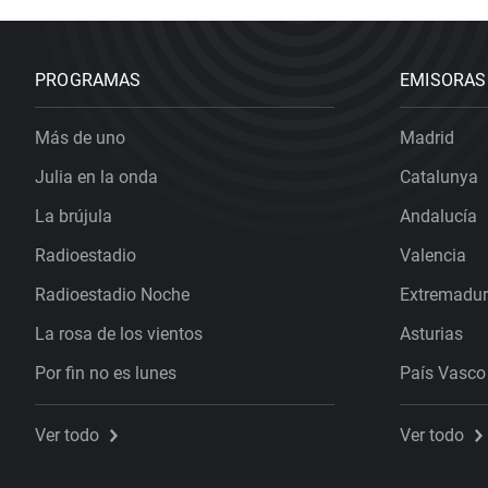
PROGRAMAS
EMISORAS
Más de uno
Madrid
Julia en la onda
Catalunya
La brújula
Andalucía
Radioestadio
Valencia
Radioestadio Noche
Extremadu
La rosa de los vientos
Asturias
Por fin no es lunes
País Vasco
Ver todo
Ver todo