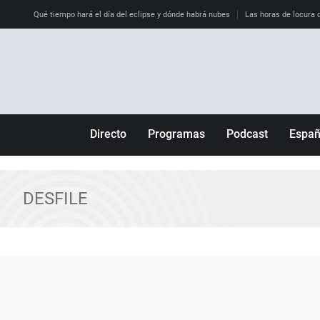
Qué tiempo hará el día del eclipse y dónde habrá nubes
Las horas de locura qu
Directo
Programas
Podcast
Espa
Más de uno
Los Perseguidos
Andalucía
Por fin
Malas decisiones
Aragón
DESFILE
Julia en la onda
Expedientes del más allá
Baleares
La brújula
El viaje del Guernica
Cantabria
Radioestadio
Invisibles
Cataluña
Radioestadio noche
Prohibido morirse
Comunidad de M
El colegio invisible
Esto no ha pasado
Comunitat Vale