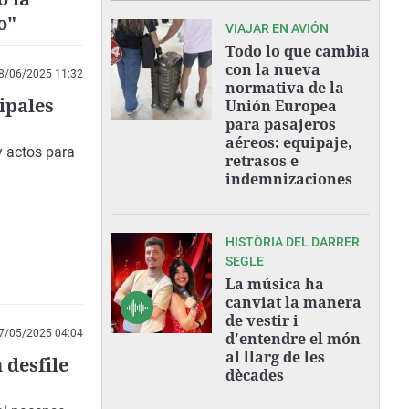
o"
VIAJAR EN AVIÓN
Todo lo que cambia
con la nueva
8/06/2025 11:32
normativa de la
ipales
Unión Europea
para pasajeros
aéreos: equipaje,
y actos para
retrasos e
indemnizaciones
HISTÒRIA DEL DARRER
SEGLE
La música ha
canviat la manera
de vestir i
7/05/2025 04:04
d'entendre el món
al llarg de les
desfile
dècades