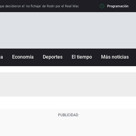
e decidieron el 'no fichaje' de Rodri por el Real Madrid y su 'sí' al Barça
Programación
La llamada de
ña
Economía
Deportes
El tiempo
Más noticias
Fútbol
Sociedad
Baloncesto
Mundo
Tenis
Salud
Motor
Cultura
Ciencia y Tecnología
adrid
Gastronomía
nciana
Medio ambiente