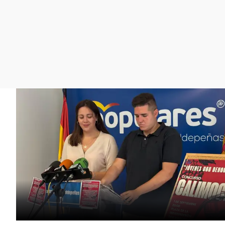
La rosa de los vientos
Caso
Extremadura
Gente viajera
Retornados
Galicia
Como el perro y el
Equipo de investigación
La Rioja
gato
Operación Viuda
Navarra
Negra
País Vasco