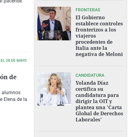
al pacense.
FRONTERAS
El Gobierno
establece controles
fronterizos a los
viajeros
procedentes de
Italia ante la
negativa de Meloni
EL 28 DE MAYO
ión de
CANDIDATURA
Yolanda Díaz
certifica su
 y alumnos
candidatura para
e Elena de la
dirigir la OIT y
plantea una 'Carta
Global de Derechos
Laborales'