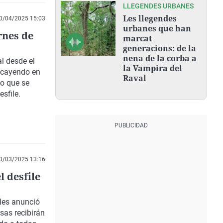
LLEGENDES URBANES
Les llegendes
0/04/2025 15:03
urbanes que han
rnes de
marcat
generacions: de la
nena de la corba a
al desde el
la Vampira del
 cayendo en
Raval
lo que se
sfile.
0/03/2025 13:16
 desfile
les anunció
rsas recibirán