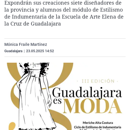
Expondrán sus creaciones siete diseñadores de
La rosa de los vientos
Caso
Extremadura
Virales
la provincia y alumnos del módulo de Estilismo
Gente viajera
Retornados
Galicia
Televisión
de Indumentaria de la Escuela de Arte Elena de
la Cruz de Guadalajara
Como el perro y el gat
Equipo de investigaci
La Rioja
Elecciones
Operación Viuda Negr
Navarra
Mónica Fraile Martínez
País Vasco
Guadalajara
|
23.05.2025 14:52