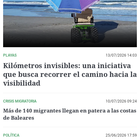
La rosa de los vientos
Caso
Extremadura
Virales
Gente viajera
Retornados
Galicia
Televisión
Como el perro y el gat
Equipo de investigaci
La Rioja
Elecciones
Operación Viuda Negr
Navarra
País Vasco
PLAYAS
13/07/2026 14:03
Kilómetros invisibles: una iniciativa
que busca recorrer el camino hacia la
visibilidad
CRISIS MIGRATORIA
10/07/2026 09:24
Más de 140 migrantes llegan en patera a las costas
de Baleares
POLÍTICA
25/06/2026 17:59