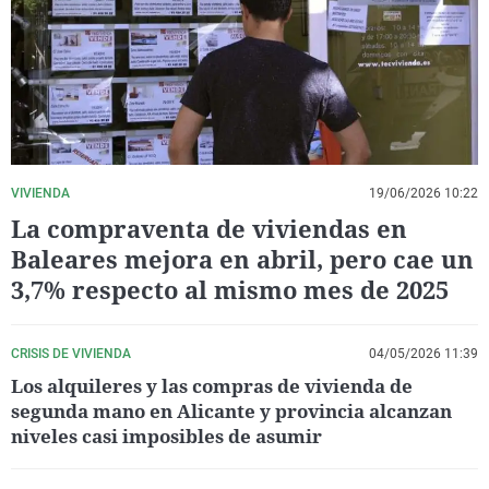
La rosa de los vientos
Caso
Extremadura
Virales
Gente viajera
Retornados
Galicia
Televisión
Como el perro y el gat
Equipo de investigaci
La Rioja
Elecciones
Operación Viuda Negr
Navarra
País Vasco
VIVIENDA
19/06/2026 10:22
La compraventa de viviendas en
Baleares mejora en abril, pero cae un
3,7% respecto al mismo mes de 2025
CRISIS DE VIVIENDA
04/05/2026 11:39
Los alquileres y las compras de vivienda de
segunda mano en Alicante y provincia alcanzan
niveles casi imposibles de asumir