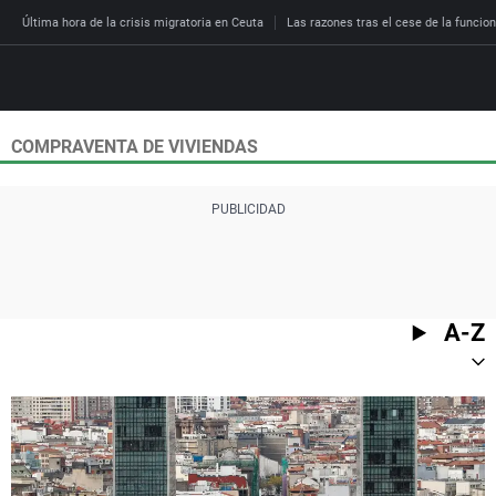
Última hora de la crisis migratoria en Ceuta
Las razones tras el cese de la funcion
COMPRAVENTA DE VIVIENDAS
Directo
Programas
Podcast
Más de uno
Los Perseguidos
Andalucía
Fútbol
Sociedad
España
Por fin
Malas decisiones
Aragón
Baloncesto
Mundo
Economía
Julia en la onda
Expedientes del más a
Baleares
Tenis
Salud
A-Z
Deportes
La brújula
El viaje del Guernica
Cantabria
Motor
Cultura
El tiempo
Radioestadio
Invisibles
Cataluña
Ciencia y Tecnología
Más noticias
Radioestadio noche
Prohibido morirse
Comunidad de Madrid
Gastronomía
El colegio invisible
Esto no ha pasado
Comunitat Valenciana
Medio ambiente