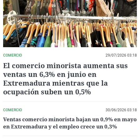
La rosa de los vientos
Caso
Extremadura
Virales
Gente viajera
Retornados
Galicia
Televisión
Como el perro y el gat
Equipo de investigaci
La Rioja
Elecciones
Operación Viuda Negr
Navarra
País Vasco
COMERCIO
29/07/2026 03:18
El comercio minorista aumenta sus
ventas un 6,3% en junio en
Extremadura mientras que la
ocupación suben un 0,5%
COMERCIO
30/06/2026 03:18
Ventas comercio minorista bajan un 0,9% en mayo
en Extremadura y el empleo crece un 0,3%