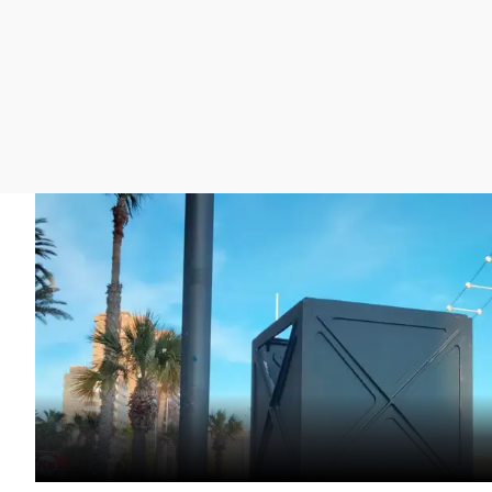
La rosa de los vientos
Caso
Extremadura
Gente viajera
Retornados
Galicia
Como el perro y el
Equipo de investigación
La Rioja
gato
Operación Viuda
Navarra
Negra
País Vasco