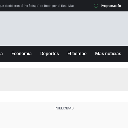
e decidieron el 'no fichaje' de Rodri por el Real Madrid y su 'sí' al Barça
Programación
La llamada de
ña
Economía
Deportes
El tiempo
Más noticias
Fútbol
Sociedad
Baloncesto
Mundo
Tenis
Salud
Motor
Cultura
Ciencia y Tecnología
adrid
Gastronomía
nciana
Medio ambiente