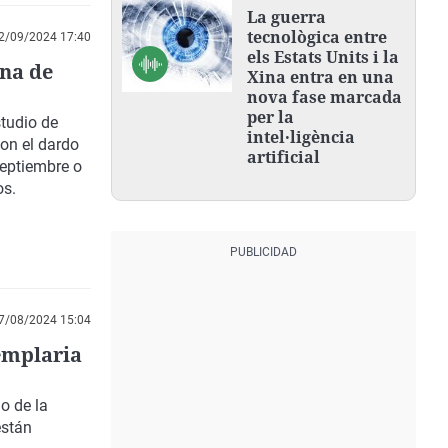
La guerra
tecnològica entre
2/09/2024 17:40
els Estats Units i la
na de
Xina entra en una
nova fase marcada
per la
studio de
intel·ligència
on el dardo
artificial
septiembre o
os.
7/08/2024 15:04
emplaria
o de la
están