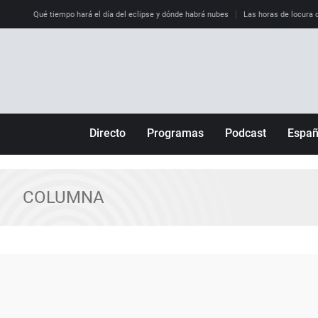
Qué tiempo hará el día del eclipse y dónde habrá nubes
Las horas de locura qu
Directo
Programas
Podcast
Espa
Más de uno
Los Perseguidos
Andalucía
Por fin
Malas decisiones
Aragón
COLUMNA
Julia en la onda
Expedientes del más allá
Baleares
La brújula
El viaje del Guernica
Cantabria
Radioestadio
Invisibles
Cataluña
Radioestadio noche
Prohibido morirse
Comunidad de M
El colegio invisible
Esto no ha pasado
Comunitat Vale