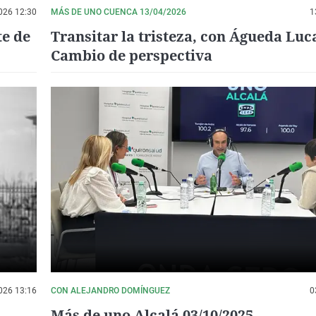
026 12:30
MÁS DE UNO CUENCA 13/04/2026
1
te de
Transitar la tristeza, con Águeda Luc
Cambio de perspectiva
026 13:16
CON ALEJANDRO DOMÍNGUEZ
0
Más de uno Alcalá 03/10/2025