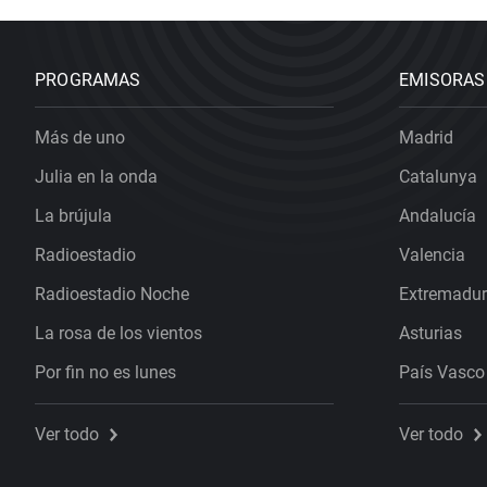
PROGRAMAS
EMISORAS
Más de uno
Madrid
Julia en la onda
Catalunya
La brújula
Andalucía
Radioestadio
Valencia
Radioestadio Noche
Extremadu
La rosa de los vientos
Asturias
Por fin no es lunes
País Vasco
Ver todo
Ver todo