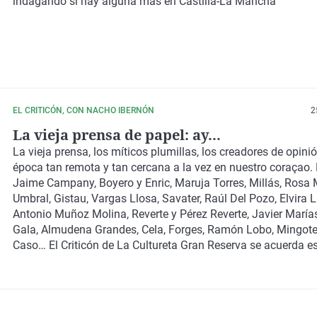
indagando si hay alguna más en Castilla-La Mancha
EL CRITICÓN, CON NACHO IBERNÓN
2
La vieja prensa de papel: ay...
La vieja prensa, los míticos plumillas, los creadores de opini
época tan remota y tan cercana a la vez en nuestro coraçao. 
Jaime Campany, Boyero y Enric, Maruja Torres, Millás, Rosa 
Umbral, Gistau, Vargas Llosa, Savater, Raúl Del Pozo, Elvira 
Antonio Muñoz Molina, Reverte y Pérez Reverte, Javier María
Gala, Almudena Grandes, Cela, Forges, Ramón Lobo, Mingote
Caso… El Criticón de La Cultureta Gran Reserva se acuerda 
de todos ellos para reinvindicar la prensa de papel. Frente al I
web maligna y el clickbait, buen periodismo y olor a tinta.