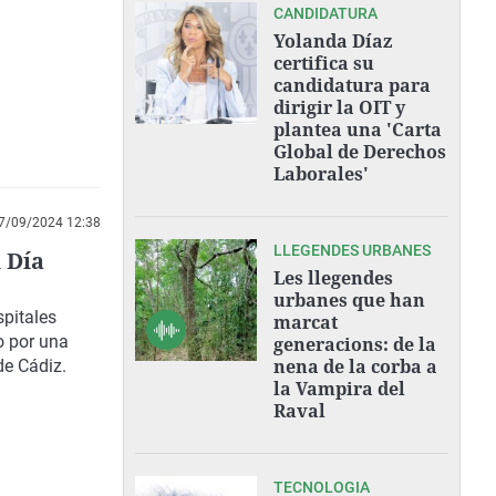
CANDIDATURA
Yolanda Díaz
certifica su
candidatura para
dirigir la OIT y
plantea una 'Carta
Global de Derechos
Laborales'
7/09/2024 12:38
LLEGENDES URBANES
 Día
Les llegendes
urbanes que han
spitales
marcat
o por una
generacions: de la
nena de la corba a
de Cádiz.
la Vampira del
Raval
TECNOLOGIA