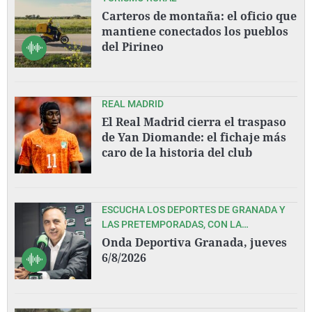
Carteros de montaña: el oficio que
mantiene conectados los pueblos
del Pirineo
REAL MADRID
El Real Madrid cierra el traspaso
de Yan Diomande: el fichaje más
caro de la historia del club
ESCUCHA LOS DEPORTES DE GRANADA Y
LAS PRETEMPORADAS, CON LA
ELABORACIÓN DE LA PLANTILLA, DEL
Onda Deportiva Granada, jueves
GRANADA CF Y COVIRÁN GRANADA, CON
6/8/2026
PEDRO LARA Y TODO SU EQUIPO