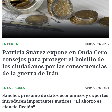
La rosa de los vientos
Caso
Extremadura
Virales
Gente viajera
Retornados
Galicia
Televisión
Como el perro y el gat
Equipo de investigaci
La Rioja
Elecciones
Operación Viuda Negr
Navarra
País Vasco
EN POR FIN
13/05/2026 20:37
Patricia Suárez expone en Onda Cero
consejos para proteger el bolsillo de
los ciudadanos por las consecuencias
de la guerra de Irán
EN LA BRÚJULA
23/04/2026 06:01
Sánchez presume de datos económicos y expertos
introducen importantes matices: "El ahorro es
ciencia ficción"