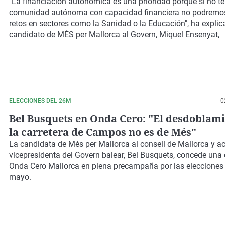
de financiación
"La financiación autonómica es una prioridad porque si no 
comunidad autónoma con capacidad financiera no podremos
retos en sectores como la Sanidad o la Educación", ha explic
candidato de MÉS per Mallorca al Govern, Miquel Ensenyat,
ELECCIONES DEL 26M
0
Bel Busquets en Onda Cero: "El desdoblami
la carretera de Campos no es de Més"
La candidata de Més per Mallorca al consell de Mallorca y ac
vicepresidenta del Govern balear, Bel Busquets, concede una 
Onda Cero Mallorca en plena precampaña por las elecciones 
mayo.