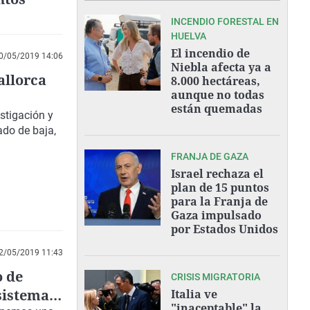
INCENDIO FORESTAL EN
HUELVA
El incendio de
0/05/2019 14:06
Niebla afecta ya a
allorca
8.000 hectáreas,
aunque no todas
están quemadas
stigación y
ado de baja,
FRANJA DE GAZA
Israel rechaza el
plan de 15 puntos
para la Franja de
Gaza impulsado
por Estados Unidos
2/05/2019 11:43
o de
CRISIS MIGRATORIA
sistema
Italia ve
"inaceptable" la