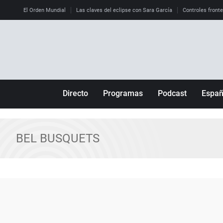
El Orden Mundial
Las claves del eclipse con Sara García
Controles front
Directo
Programas
Podcast
Espa
Más de uno
Los Perseguidos
Andalucía
Por fin
Malas decisiones
Aragón
BEL BUSQUETS
Julia en la onda
Expedientes del más allá
Baleares
La brújula
El viaje del Guernica
Cantabria
Radioestadio
Invisibles
Cataluña
Radioestadio noche
Prohibido morirse
Comunidad de M
El colegio invisible
Esto no ha pasado
Comunitat Vale