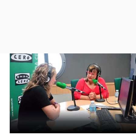
La rosa de los vientos
Caso
Extremadura
Gente viajera
Retornados
Galicia
Como el perro y el
Equipo de investigación
La Rioja
gato
Operación Viuda
Navarra
Negra
País Vasco