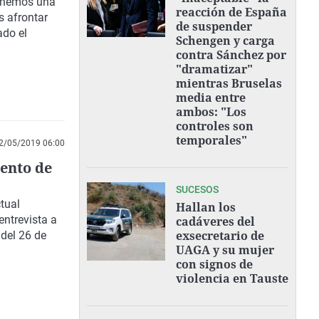
tenemos una
reacción de España
 afrontar
de suspender
ado el
Schengen y carga
contra Sánchez por
"dramatizar"
mientras Bruselas
media entre
ambos: "Los
controles son
temporales"
2/05/2019 06:00
ento de
SUCESOS
tual
Hallan los
entrevista a
cadáveres del
exsecretario de
del 26 de
UAGA y su mujer
con signos de
violencia en Tauste