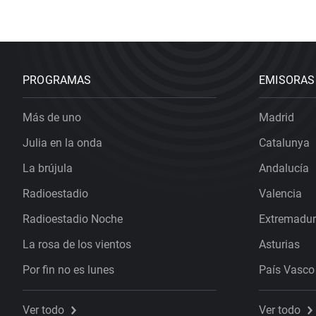
PROGRAMAS
EMISORAS
Más de uno
Madrid
Julia en la onda
Catalunya
La brújula
Andalucía
Radioestadio
Valencia
Radioestadio Noche
Extremadu
La rosa de los vientos
Asturias
Por fin no es lunes
País Vasco
Ver todo
Ver todo