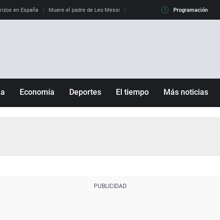
erizos en España
Muere el padre de Leo Messi
La diferencia entre observar el eclip
Programación
ña
Economía
Deportes
El tiempo
Más noticias
Fútbol
Sociedad
Baloncesto
Mundo
Tenis
Salud
Motor
Cultura
Ciencia y Tecnología
adrid
Gastronomía
nciana
Medio ambiente