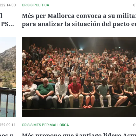
022 14:00
CRISIS POLÍTICA
0
l
Més per Mallorca convoca a su milita
 PSIB
para analizar la situación del pacto e
Consell por los patrocinios deportivo
022 09:11
CRISIS MES PER MALLORCA
0
mos y
Més propone que Santiago lidere Asu