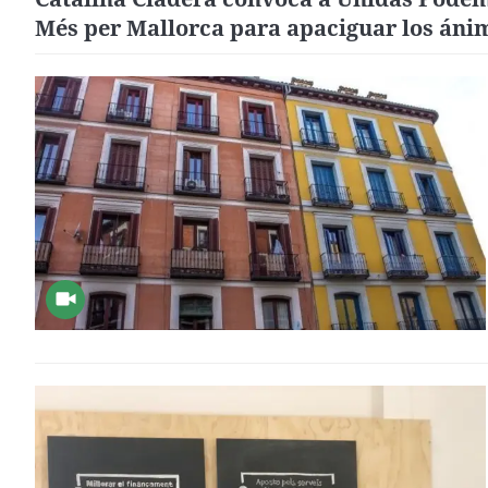
Més per Mallorca para apaciguar los áni
de sus socios por el polémico patrocinio c
Real Mallorca