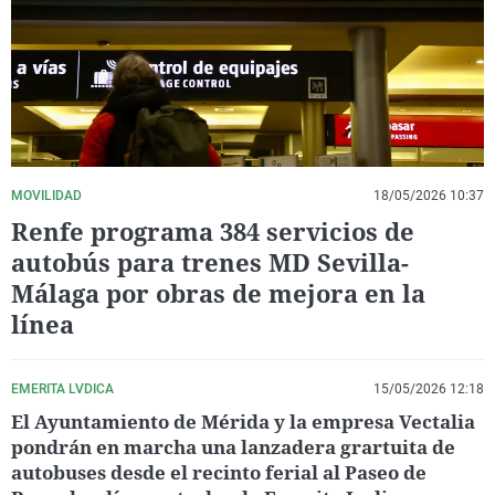
La rosa de los vientos
Caso
Extremadura
Virales
Gente viajera
Retornados
Galicia
Televisión
Como el perro y el gat
Equipo de investigaci
La Rioja
Elecciones
Operación Viuda Negr
Navarra
País Vasco
MOVILIDAD
18/05/2026 10:37
Renfe programa 384 servicios de
autobús para trenes MD Sevilla-
Málaga por obras de mejora en la
línea
EMERITA LVDICA
15/05/2026 12:18
El Ayuntamiento de Mérida y la empresa Vectalia
pondrán en marcha una lanzadera grartuita de
autobuses desde el recinto ferial al Paseo de