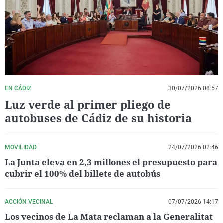
La rosa de los vientos
Caso
Extremadura
Virales
Gente viajera
Retornados
Galicia
Televisión
Como el perro y el gat
Equipo de investigaci
La Rioja
Elecciones
Operación Viuda Negr
Navarra
País Vasco
EN CÁDIZ
30/07/2026 08:57
Luz verde al primer pliego de
autobuses de Cádiz de su historia
MOVILIDAD
24/07/2026 02:46
La Junta eleva en 2,3 millones el presupuesto para
cubrir el 100% del billete de autobús
ACCIÓN VECINAL
07/07/2026 14:17
Los vecinos de La Mata reclaman a la Generalitat